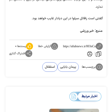
ندارد.
گفتنی است رافائل سیلوا در این دیادار غایب خواهد بود.
منبع:
خبر ورزشی
گزارش خطا
پسندها:
۰
https://aftabnews.ir/003nCu
اشتراک گذاری
برچسب‌ها:
پیمان بابایی
استقلال
اخبار مرتبط