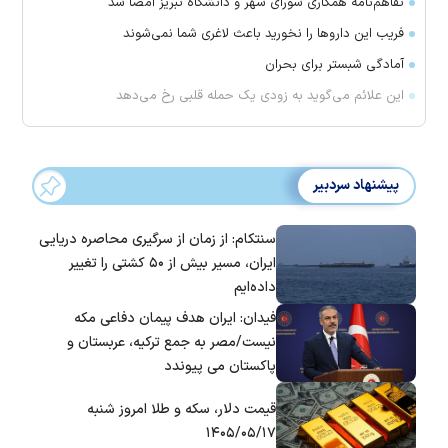
تفاهم‌نامه همکاری شورای شهر و دانشگاه تبریز امضا شد
فریب این دارو‌ها را نخورید باعث لاغری شما نمی‌شوند
آمادگی شبستر برای بحران
این علائم می‌گوید به زودی یک حمله قلبی رخ می‌دهد
پیشنهاد سردبیر
سنتکام: از زمان از سرگیری محاصره دریایی
ایران، مسیر بیش از ۵۰ کشتی را تغییر
داده‌ایم
فیدان: ایران هدف پیمان دفاعی مکه
نیست/مصر به جمع ترکیه، عربستان و
پاکستان می پیوندد
قیمت دلار، سکه و طلا امروز شنبه
۱۴۰۵/۰۵/۱۷