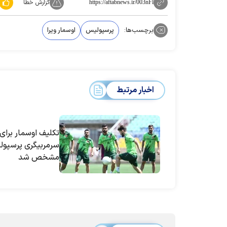
گزارش خطا
https://aftabnews.ir/003nFl
برچسب‌ها:
پرسپولیس
اوسمار ویرا
اخبار مرتبط
تکلیف اوسمار برای
سرمربیگری پرسپو
مشخص شد