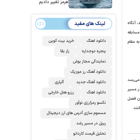
هرمز تغییر دادیم
ند، آنگاه
لینک های مفید
رمانی در لیگ برتر را دارند. ضمن آنکه با توجه به رسیدن به جمع ۱۶ تیم برتر جام حذفی، فاصله سرخ‌پوشان تا کسب مقام قهرمانی جام حذفی، ۴ مسابقه
دانلود اهنگ
خرید بیت کوین
 را به مقام
پنجره دوجداره
راز بقا
نمایندگی مجاز بوش
دانلود آهنگ رز‌ موزیک
می‌رسد
دانلود آهنگ جدید
آلپاری
در مسیر
دانلود اهنگ
رزرو هتل خارجی
‌رسد که اگر او بتواند یکی از این ۲ جام را در پایان فصل
نکسو رمزارزی نوآور
نند.
مسموم سازی آدرس های ارز دیجیتال
ریپل در مسیر رشد
تحلیل قیمت کاردانو