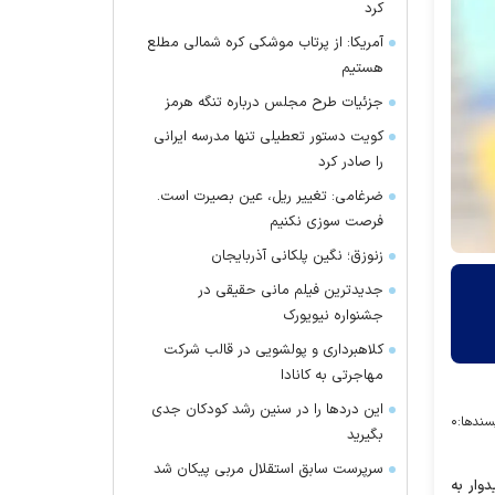
کرد
آمریکا: از پرتاب موشکی کره شمالی مطلع
هستیم
جزئیات طرح مجلس درباره تنگه هرمز
کویت دستور تعطیلی تنها مدرسه ایرانی
را صادر کرد
ضرغامی: تغییر ریل، عین بصیرت است.
فرصت سوزی نکنیم
زنوزق؛ نگین پلکانی آذربایجان
جدیدترین فیلم مانی حقیقی در
جشنواره نیویورک
کلاهبرداری و پولشویی در قالب شرکت
مهاجرتی به کانادا
این درد‌ها را در سنین رشد کودکان جدی
سندها:
۰
بگیرید
سرپرست سابق استقلال مربی پیکان شد
وار به