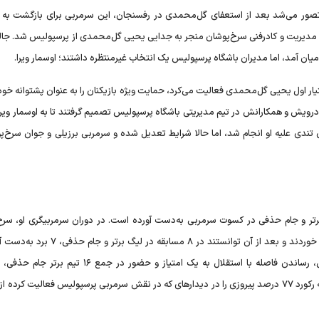
د و تصور می‌شد بعد از استعفای گل‌محمدی در رفسنجان، این سرمربی برای بازگشت به
مدیریت و کادرفنی سرخ‌پوشان منجر به جدایی یحیی گل‌محمدی از پرسپولیس شد. جال
یان آمد، اما مدیران باشگاه پرسپولیس یک انتخاب غیرمنتظره داشتند؛ اوسمار ویرا.
ار اول یحیی گل‌محمدی فعالیت می‌کرد، حمایت ویژه بازیکنان را به عنوان پشتوانه خو
ضا درویش و همکارانش در تیم مدیریتی باشگاه پرسپولیس تصمیم گرفتند تا به اوسمار ویرا
 تندی علیه او انجام شد، اما حالا شرایط تعدیل شده و سرمربی برزیلی و جوان سرخ‌پو
 را در لیگ برتر و جام حذفی در کسوت سرمربی به‌دست آورده است. در دوران سرمربیگری او، سر
پایتخت تنها در همان بازی نخست برابر آلومینیوم اراک شکست خوردند و بعد از آن توانستند در ۸ مس
رکورد جالب‌توجهی محسوب می‌شود. صعود به رتبه دوم جدول، رساندن فاصله با استقلال به یک امتیاز و حضور در
دستاورد‌های ویرا در طول ۹ بازی اخیر به شمار می‌آید و او توانسته رکورد ۷۷ درصد پیروزی را در دیدار‌های که در نقش سرمربی پرسپولیس فعالیت ک