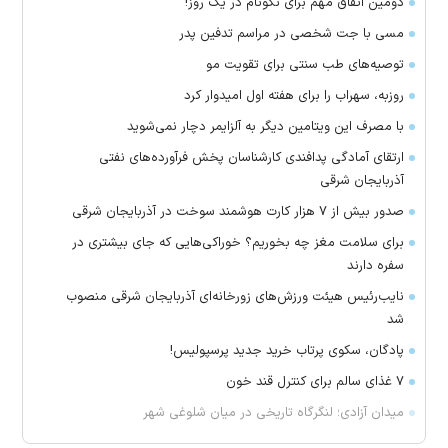
دومین اتفاق مهم برای نکونام در یک روز!
مسی با جت شخصی در مراسم تدفین پدر
توصیه‌های طب سنتی برای تقویت مو
روزبه، سهراب را برای هفته اول امیدوار کرد
با مصرف این ویتامین دیگر به آلزایمر دچار نمی‌شوید
ارتقای آمادگی پدافندی کارشناسان پخش فرآورده‌های نفتی
آذربایجان شرقی
صدور بیش از ۷ هزار کارت هوشمند سوخت در آذربایجان شرقی
برای سلامت مغز چه بخوریم؟ خوراکی‌هایی که جای بیشتری در
سفره دارند
نایب‌رئیس هیئت ورزش‌های زورخانه‌ای آذربایجان شرقی منصوب
شد
پادگان، سکوی پرتاب خرید جدید پرسپولیس!
۷ غذای سالم برای کنترل قند خون
میدان آزادی؛ لنگرگاه تاریخی در میان شلوغی شهر