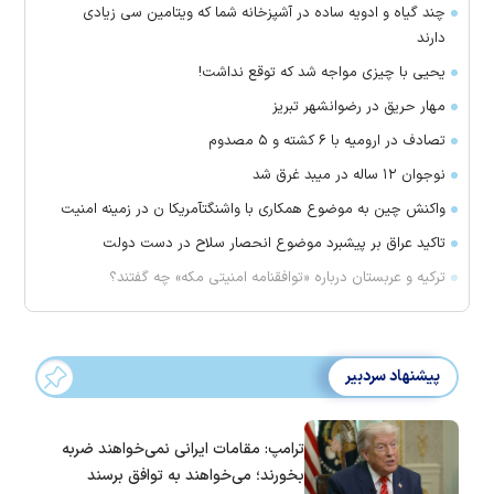
چند گیاه و ادویه ساده در آشپزخانه شما که ویتامین سی زیادی
دارند
یحیی با چیزی مواجه شد که توقع نداشت!
مهار حریق در رضوانشهر تبریز
تصادف در ارومیه با ۶ کشته و ۵ مصدوم
نوجوان ۱۲ ساله در میبد غرق شد
واکنش چین به موضوع همکاری با واشنگتآمریکا ن در زمینه امنیت
تاکید عراق بر پیشبرد موضوع انحصار سلاح در دست دولت
ترکیه و عربستان درباره «توافقنامه امنیتی مکه» چه گفتند؟
پیشنهاد سردبیر
ترامپ: مقامات ایرانی نمی‌خواهند ضربه
بخورند؛ می‌خواهند به توافق برسند