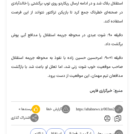
استقلال بلاک شد و در ادامه ارسال ریکاردو روی توپ برگشتی را خالدآبادی
در صحنه‌ای خطرناک جمع کرد تا بازیکن تراکتور نتواند از این فرصت
استفاده کند.
دقیقه ۹۰: شوت عبدی در محوطه جریمه استقلال را مدافع آبی پوش
برگشت داد.
دقیقه ۱+۹۰: امرحسین حسین زاده با نفوذ به محوطه جریمه استقلال
صاحب موقعیت خوب شوت زنی شد، اما تعلل او باعث شد با بازگشت
مدافعان تیم مهمان، این موقعیت از دست برود.
منبع:
خبرگزاری فارس
گزارش خطا
پسندها:
۰
https://aftabnews.ir/003nn2
اشتراک گذاری