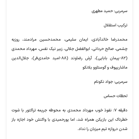
سرمربی: حمید مطهری
ترکیب استقلال
محمدرضا خالدآبادی، ایمان سلیمی، محمدحسین مرادمند، روزبه
چشمی، صالح حردانی، ابوالفضل جلالی، زبیر نیک نفس، مهرداد محمدی
(۸۲-پیمان بابایی)، آرش رضاوند (۸۸-امید حامدی‌فر)، جلال‌الدین
ماشاریپوف و گوستاوو بلانکو
سرمربی: جواد نکونام
لحظات حساس
دقیقه ۷: نفوذ خوب مهرداد محمدی به محوطه جریمه تراکتور با شوت
خطرناک این بازیکن همراه شد، اما پورحمیدی با واکنش خود اجازه باز
شدن دروازه تیم میزبان را نداد.