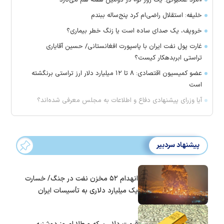
«مرد عنکبوتی: یک روز نو» در دومین هفته هم می‌تازد
خلیفه: استقلال راضی‌ام کرد پنج‌ساله ببندم
خروپف، یک صدای ساده است یا زنگ خطر بیماری؟
غارت پول نفت ایران با پاسپورت افغانستانی/ حسین آقایاری
تراستی ابربدهکار کیست؟
عضو کمیسیون اقتصادی: ۸ تا ۱۲ میلیارد دلار ارز تراستی برنگشته
است
آیا وزرای پیشنهادی دفاع و اطلاعات به مجلس معرفی شده‌اند؟
پیشنهاد سردبیر
انهدام ۵۲ مخزن نفت در جنگ/ خسارت
یک میلیارد دلاری به تأسیسات ایران