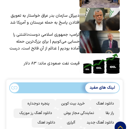
دبیرکل سازمان بدر عراق خواستار به تعویق
افتادن پاسخ به حمله عربستان و آمریکا شد
ترامپ: جمهوری اسلامی دوست‌داشتنی را
حسابی می‌کوبیم | برای بزرگ‌ترین حمله
آماده بودیم | غنائم از آنِ فاتح است، درست
است؟
قیمت نفت صعودی ماند؛ ۸۳ دلار
لینک های مفید
دانلود اهنگ
خرید بیت کوین
پنجره دوجداره
راز بقا
نمایندگی مجاز بوش
دانلود آهنگ رز‌ موزیک
دانلود آهنگ جدید
آلپاری
دانلود اهنگ