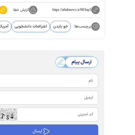
گزارش خطا
https://aftabnews.ir/003np5
برچسب‌ها:
جو بایدن
اعتراضات دانشجویی
آمریکا
ارسال پیام