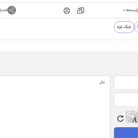
پسندها:
۰
اشترا
جنگ غزه