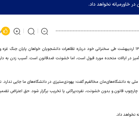
در خاورمیانه نخواهد داد.
پ
بایدن، رئیس جمهوری آمریکا پنج‌شنبه ۱۳ اردیبهشت طی سخنرانی خود درباره تظاهرات دانشجویان خواهان پایان جنگ غز
‌آمیز در ایالات متحده مورد قبول است، اما خشونت ضدقانون است. آسیب زدن به دارا
رد ملی به دانشگاه‌های‌مان مخالفیم گفت: یهودی‌ستیزی در دانشگاه‌های ما جایی ندارد. ن
در چارچوب قانون و بدون خشونت، نفرت‌پراکنی یا تخریب برگزار شود. حق اعتراض تضم
 نخواهد داد.