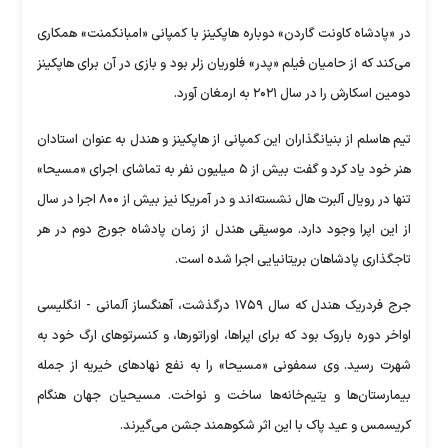
در «پادشاه کاونت گاردن» دوباره هاپکینز با کمپانی «امبانکمنت» همکاری
می‌کند که از حامیان فیلم «پدر» فلوریان زلر بود و بازی در آن برای هاپکینز
دومین اسکارش را در سال ۲۰۲۱ به ارمغان آورد.
تیم هاسلم از بنیانگذاران این کمپانی از هاپکینز و هندل به عنوان استادان
هنر خود یاد کرد و گفت بیش از ۵ میلیون نفر به تماشای اجرای «مسیحا»
تنها در رویال آلبرت هال نشسته‌اند و در آمریکا نیز بیش از ۸۰۰ اجرا در سال
از این اپرا وجود دارد. موسیقی هندل از زمان پادشاه جورج دوم در هر
تاجگذاری پادشاهان بریتانیایی اجرا شده است.
جرج فردریک هندل که سال ۱۷۵۹ درگذشت، آهنگساز آلمانی - انگلیسی
اواخر دوره باروک بود که برای اپراها، اوراتورها، و کنسرتو‌های ارگ خود به
شهرت رسید. وی سمفونی «مسیحا» را به نفع نهاد‌های خیریه از جمله
بیمارستان‌ها و یتیم‌خانه‌ها ساخت و نواخت. مسیحیان جهان هنگام
کریسمس و عید پاک با این اثر شکوهمند جشن می‌گیرند.