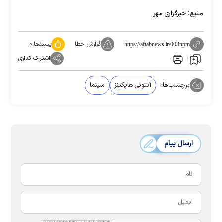
منبع:
خبرگزاری مهر
گزارش خطا
پسندها:
۰
https://aftabnews.ir/003npm
اشتراک گذاری
برچسب‌ها:
آنتونی هاپکینز
سینما
ارسال پیام