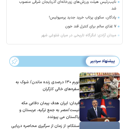
نایب‌رئیس هیئت ورزش‌های زورخانه‌ای آذربایجان شرقی منصوب
شد
پادگان، سکوی پرتاب خرید جدید پرسپولیس!
۷ غذای سالم برای کنترل قند خون
میدان آزادی؛ لنگرگاه تاریخی در میان شلوغی شهر
پیشنهاد سردبیر
تورم ۱۳۰ درصدی زنده ماندن/ شوک به
سفره‌های خالی کارگران
فیدان: ایران هدف پیمان دفاعی مکه
نیست/مصر به جمع ترکیه، عربستان و
پاکستان می پیوندد
سنتکام: از زمان از سرگیری محاصره دریایی