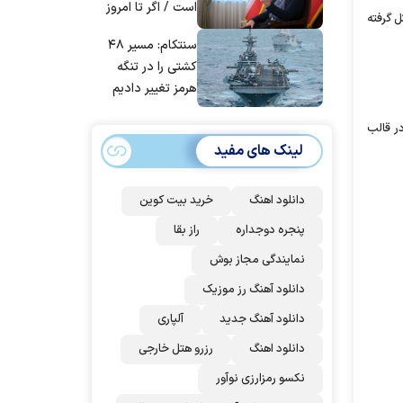
است / اگر تا امروز
 گرفته
مانده‌ایم، به‌خاطر
سنتکام: مسیر ۴۸
مردم ایران است
کشتی را در تنگه
هرمز تغییر دادیم
ر قالب
لینک های مفید
دانلود اهنگ
خرید بیت کوین
پنجره دوجداره
راز بقا
نمایندگی مجاز بوش
دانلود آهنگ رز‌ موزیک
دانلود آهنگ جدید
آلپاری
دانلود اهنگ
رزرو هتل خارجی
نکسو رمزارزی نوآور