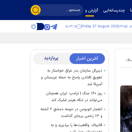
چندرسانه‌ایی
گزارش و گفت‌وگو
۵:۰۳:۱۹
Friday 07 August 2026
پربازدید
آخرین اخبار
۱۴۰
دبیرکل سازمان بدر عراق خواستار به
تعویق افتادن پاسخ به حمله عربستان و
آمریکا شد
روز ۱۶۰ جنگ | ترامپ: ایران همچنان
می‌تواند در تنگه هرمز شلیک کند
انفجار اتوبوس در حومه دمشق ۲ کشته
و ۱۳ زخمی برجای گذاشت
قالیباف: واقعیت‌ها را بپذیرید و به