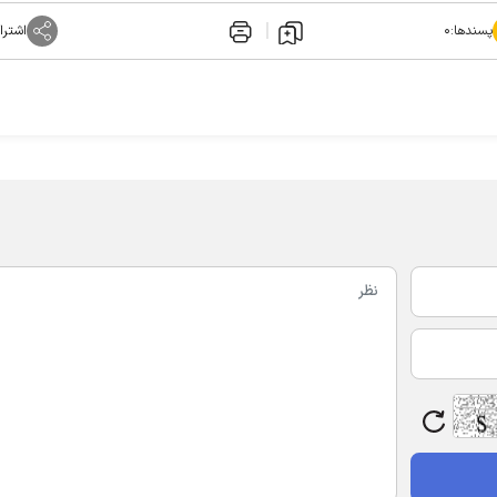
پسندها:
۰
اشترا