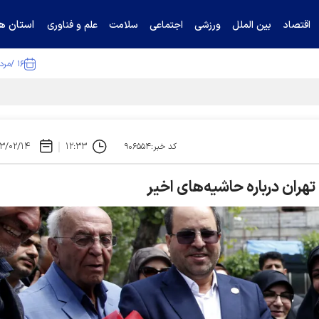
استان ها
اقتصاد
بین الملل
ورزشی
اجتماعی
سلامت
علم و فناوری
۱۶ /مرداد /۱۴۰۵
ا تکذیب کرد
۳/۰۲/۱۴
۱۲:۳۳
کد خبر:۹۰۶۵۵۴
هران درباره حاشیه‌های اخیر