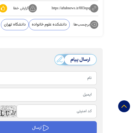
گزارش خطا
https://aftabnews.ir/003npq
برچسب‌ها:
دانشکده علوم خانواده
دانشگاه تهران
ارسال پیام