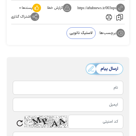
گزارش خطا
پسندها:
۰
https://aftabnews.ir/003nps
اشتراک گذاری
برچسب‌ها:
لاستیک نانویی
ارسال پیام