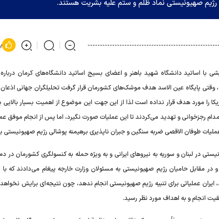
و رژیم صهیونیستی نماد ظلم و ستم علیه بشریت هستند.
پ
ا اساتید دانشگاه شهید باهنر و اعضای بسیج اساتید دانشگاه‌های کرمان درباره ا
 وقتی پایگاه عین الاسد هدف موشک‌های کشورمان قرار گرفت تحلیلگران جهانی اذعان 
کا را مورد هدف قرار نداده است لذا از این جهت این موضوع از اهمیت بسیار بالایی بر
م رجزخوانی و تهدید می‌کردند تا این عملیات صورت نگیرد، اما پس از انجام موفق عمل
 عملیات طوفان الاقصی ضربه سنگین و جبران ناپذیری برهیمنه پوشالی رژیم صهیونیستی بو
تی در لبنان و سوریه به نیرو‌های ایرانی و به ویژه حمله به کنسولگری کشورمان در د
د و در مقابل حامیان رژیم صهیونیستی به مسئولان وزارت خارجه پیغام می‌دادند که با 
د، ایران عملیاتی برای تنبیه رژیم صهیونیستی انجام ندهد، چون نتیجه‌ای برایش نخواه
یت انجام و به اهداف مورد نظر رسید.