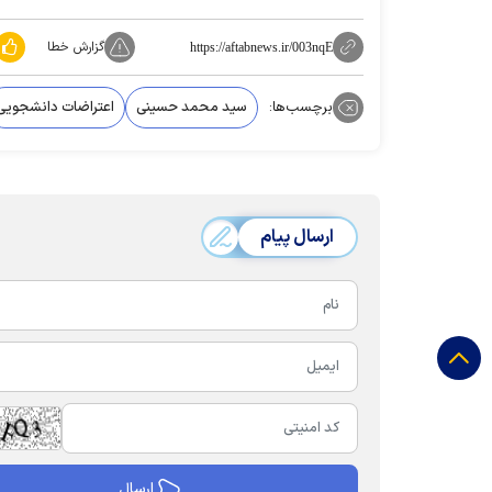
گزارش خطا
https://aftabnews.ir/003nqE
برچسب‌ها:
سید محمد حسینی
اعتراضات دانشجویی
ارسال پیام