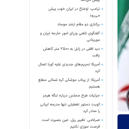
پیش می‌آمد
ترامپ: اوضاع در ایران خوب پیش
می‌رود
برکناری دو مقام ارشد موساد
گفتگوی تلفنی وزرای امور خارجه ایران و
موریتانی
دید افقی در زابل به ۲۵۰۰ متر کاهش
یافت
آمریکا تحریم‌های جدیدی علیه کوبا اعمال
کرد
آمریکا: از پرتاب موشکی کره شمالی مطلع
هستیم
جزئیات طرح مجلس درباره تنگه هرمز
کویت دستور تعطیلی تنها مدرسه ایرانی
را صادر کرد
ضرغامی: تغییر ریل، عین بصیرت است.
فرصت سوزی نکنیم