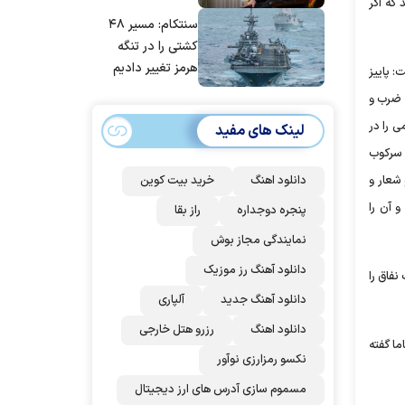
 که اگر
مانده‌ایم، به‌خاطر
سنتکام: مسیر ۴۸
مردم ایران است
کشتی را در تنگه
هرمز تغییر دادیم
: پاییز
، ضرب و
 را در
لینک های مفید
 سرکوب
شعار و
دانلود اهنگ
خرید بیت کوین
 آن را
پنجره دوجداره
راز بقا
نمایندگی مجاز بوش
دانلود آهنگ رز‌ موزیک
نفاق را
دانلود آهنگ جدید
آلپاری
دانلود اهنگ
رزرو هتل خارجی
ما گفته
نکسو رمزارزی نوآور
مسموم سازی آدرس های ارز دیجیتال