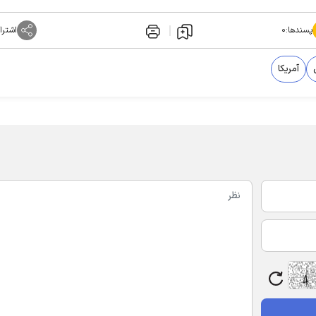
پسندها:
۰
اشترا
آمریکا