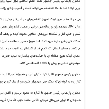
معاون پارلمانی رئیس جمهور گفت: نظام اسلامی برای تنبیه رژیم 
ایران اراده کند به ۵۰ نقطه هم می‌تواند حمله و آسیب جدی بزند.
وی در ادامه با بیان اینکه امروز دانشجویان در آمریکا و برخی ا
سال ۱۴۰۱، سردمداران و رسانه‌های برخی از همین کشور‌های
شتم و حتی قتل و شکنجه نیرو‌های انقلابی دعوت کرده و بعضا آم
آستانه فروپاشی جلوه می‌دادند، اما امروز حضور مسالمت آمیز د
می‌کنند و همان کسانی که تمام قد از اغتشاش و آشوب در دانشگ
ادعای اینکه هیچ مقابله‌ای با حرکت‌های براندازانه نباید صو
موضوعی داخلی و پیش پا افتاده قلمداد می‌کنند.
معاون رئیس جمهور تاکید کرد: دنیای غرب و به ویژه آمریکا در حم
کنار زده به گونه‌ای که دیگر حتی مزدوران شان هم از بزک کردن 
معاون پارلمانی رئیس جمهور با اشاره به نحوه ترسیم و القای سرد
همچنان که ایران نیرو‌های نیابتی نظامی مانند حزب الله دارد گروه