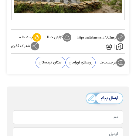
گزارش خطا
پسندها:
۰
https://aftabnews.ir/003nsp
اشتراک گذاری
برچسب‌ها:
روستای اورامان
استان کردستان
ارسال پیام