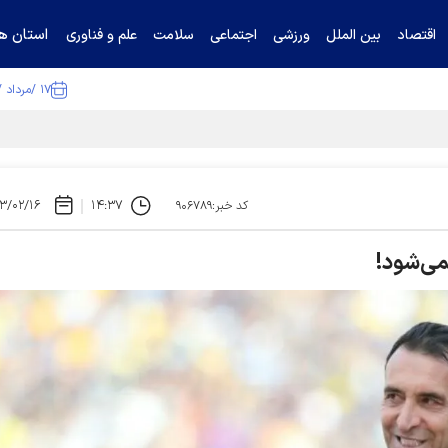
استان ها
اقتصاد
بین الملل
ورزشی
اجتماعی
سلامت
علم و فناوری
۱۷ /مرداد /۱۴۰۵
ا تکذیب کرد
۳/۰۲/۱۶
۱۴:۳۷
کد خبر:۹۰۶۷۸۹
می‌شود!