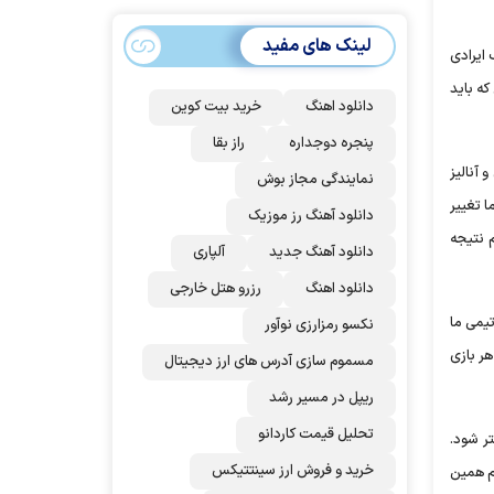
سهمیه ایران کم
می‌شود؟!
لینک های مفید
 ایرادی
که باید
دانلود اهنگ
خرید بیت کوین
پنجره دوجداره
راز بقا
 آنالیز
نمایندگی مجاز بوش
ا تغییر
دانلود آهنگ رز‌ موزیک
م نتیجه
دانلود آهنگ جدید
آلپاری
دانلود اهنگ
رزرو هتل خارجی
تیمی ما
نکسو رمزارزی نوآور
ر بازی
مسموم سازی آدرس های ارز دیجیتال
ریپل در مسیر رشد
تحلیل قیمت کاردانو
ر شود.
خرید و فروش ارز سینتتیکس
هم همین