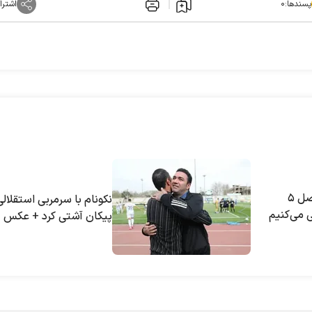
پسندها:
۰
اشترا
عنایتی: تا پایان فصل ۵
نکونام با سرمربی استقلالی
 می‌کنیم
پیکان آشتی کرد + عکس