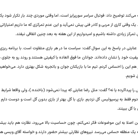
 می‌کند توضیح داد: فوتبال سراسر سورپرایز است، اما وقتی موردی چند بار تکرار شود یک
. یک وقتی کاری از مربی و کادر فنی پیش نمی‌آید و این عدم تمرکزی که ما داریم امتیازاتی 
 تمرکز زیادی داشته باشیم و امیدواریم از این هفته به بعد چنین اتفاقی نیفتد.
 عنایتی در پاسخ به این سوال گفت: سیاست ما در هر بازی متفاوت است. با برنامه ریزی و
یت خود را نشان داده‌اند. جوانان ما فوق العاده با کیفیتی هستند و روند رو به جلوی م
ر هم این را احساس کردم. تیم ما با بازیکنان جوان و باتجربه شکل بهتری دارد. می‌خواهی
ق شویم.
ا پیداکرده یا نه؟ گفت: مثل رضا عنایتی که پیدا نمی‌شود (باخنده.)، ولی واقعا شرایط 
وم فقط به پرسپولیس گل نزدیم. بازی با گل بهتر از بازی بدون گل است و دوست دارم ه
با گل ببینند.
 اصلا به این موضوعات فکر نمی‌کنم، چون حساسیت بالا می‌رود، نظارت هم باید بیشت
ا به یک منطقه حساس می‌رسد نیرو‌های نظارتی بیشتر حضور دارند و خواسته آقای ویسی 