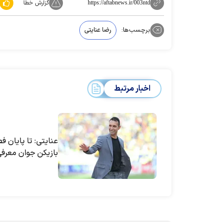
گزارش خطا
https://aftabnews.ir/003ntd
برچسب‌ها:
رضا عنایتی
اخبار مرتبط
بازیکن جوان معرفی