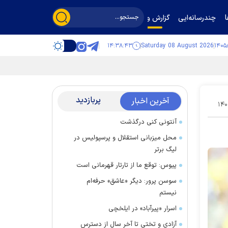
چندرسانه‌ایی
گزارش و گفت‌وگو
۱۴:۳۸:۴۴
Saturday 08 August 2026
پربازدید
آخرین اخبار
۱۴۰
آنتونی کنی درگذشت
محل میزبانی استقلال و پرسپولیس در
لیگ برتر
پیوس: توقع ما از تارتار قهرمانی است
سوسن پرور: دیگر «عاشق» حرفه‌ام
نیستم
اسرار «پیرآباد» در ایلخچی
آزادی و تختی تا آخر سال از دسترس