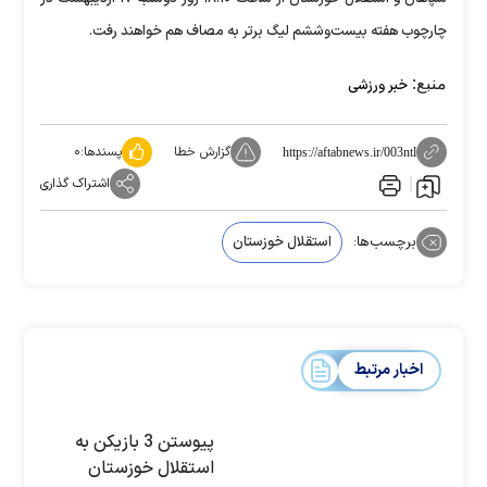
چارچوب هفته بیست‌وششم لیگ برتر به مصاف هم خواهند رفت.
منبع:
خبر ورزشی
گزارش خطا
پسندها:
۰
https://aftabnews.ir/003ntl
اشتراک گذاری
برچسب‌ها:
استقلال خوزستان
اخبار مرتبط
پیوستن 3 بازیکن به
استقلال خوزستان