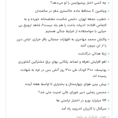
چه کسی اخبار پرسپولیس را لو می‌دهد؟
ویتامین C محافظ ماده خاکستری مغز در سالمندان
خطیب جمعه تهران: دشمن شکست مفتضحانه خورده و به
التماس افتاده؛ ادبیات باخت را هم بلد نیست!/ شاهد ترویج بی
حیایی با سواستفاده از شرایط جنگی هستیم
واکنش محمد مهاجری به اظهارات جنجالی باقر خرازی: لباس دین
را از تن بیرون کنید
ژیلا هدائی درگذشت
لغو افزایش تعرفه و تصاعد پلکانی بهای برق مشترکین کشاورزی
یونیسف: ۳۰۰ کودک طی ۳۰۰ روز آتش بس در غزه به شهادت
رسیده اند
پیش بینی هوای چهارمحال و بختیاری تا اواسط هفته آینده
محسن رضایی دبیر شورای عالی امنیت ملی شد؟
۹۴ میلیارد یورو در اختیار تراستی ها
سیگنال با کاربران اندروید راه آمد
تهران خنک‌تر می‌شود