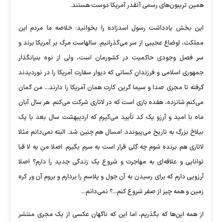
همین تریبون‌های رسمی آنقدر آمریکا دوست هستند.
این بخش یادداشت رسول اسدزاده را بخوانید: خلاصه ما مردم این
مملکت، اوضاع عجیبی از سر می‌گذرانیم. سالهاست مرگ بر آمریکا برند و
سر فصل وجودی حاکمیت در کشورمان است، ولی از نوه بنیانگذار
جمهوری اسلامی و فرزندانِ کسانی که دیوار سفارت آمریکا را در نوردیدند
گرفته تا مجری صدا و سیما گرین کارت همان آمریکا را دارند... من گمان
می‌کنم شانزده، هفده باری است که در لاتاری شرکت می‌کنم. هر سال آبان
ماه با امید و آرزو یک کد تأیید می‌گیرم که اردیبهشت سال بعد با یک
بیلاخ بزرگ به تاریخ می‌پیوندد. امسال هم چنین شد. البته نمی‌دانم مثلا
لاتاری هم برنده شوم چه گِلی قرار است به سرم بگیرم. اصلا منِ یه لا قبا
توانایی و علاقه‌ای به مهاجرت و شروع یک زندگی جدید را دارم؟ اصلا
آرزویی دارم که برای رسیدن به آن جول و پلاسم را بردارم و بروم آن ور کره
زمین و همه چیز از صفر شروع کنم...؟ نمی‌دانم...
از همه این‌ها که بگذریم، اما این که ناگهان عکسی از یک مجری منتشر