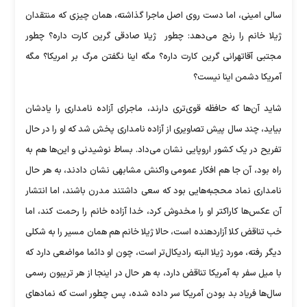
سالی امینی، اما دست روی اصل ماجرا گذاشته، همان چیزی که منتقدان
ژیلا خانم را رنج می‌دهد: چطور ‎ ژیلا صادقی گرین کارت داره؟ چطور
مجتبی آقاتهرانی گرین کارت داره؟ مگه اینا نگفتن مرگ بر امریکا؟ مگه
آمریکا دشمن اینا نیست؟
شاید آن‌ها که حافظه قوی‌تری دارند، ماجرای آزاده نامداری را یادشان
بیاید، چند سال پیش تصاویری از آزاده نامداری پخش شد که او را در حال
تفریح در یک کشور اروپایی نشان می‌داد. بساط نوشیدنی و این‌ها هم به
راه بود، آن جا هم افکار عمومی واکنش مشابهی نشان دادند، به هر حال
نامداری نماد محجبه‌هایی بود که سعی داشتند مدرن باشند، اما انتشار
آن عکس‌ها کاراکتر او را مخدوش کرد، خدا آزاده خانم را رحمت کند، اما
خب تناقض کلا آزاردهنده است، حالا ژیلا خانم هم همان مسیر را به شکلی
دیگر رفته، مورد ژیلا البته رادیکال‌تر است، چون او دائما مواضعی دارد که
با میل سفر به آمریکا تناقض دارد، به هر حال در اینجا از هر تریبون رسمی
سال‌ها فریاد بد بودن آمریکا سر داده شده، پس چطور است که نماد‌های