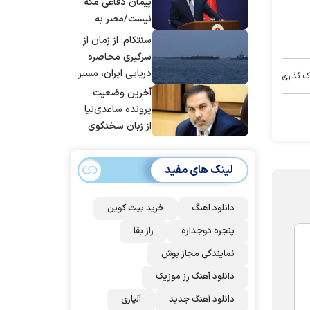
پیمان دفاعی مکه
نیست/مصر به
جمع ترکیه،
سنتکام: از زمان از
عربستان و
سرگیری محاصره
پاکستان می
دریایی ایران، مسیر
ک گذاری
پیوندد
بیش از ۵۰ کشتی را
آخرین وضعیت
تغییر داده‌ایم
پرونده ساعدی‌نیا
از زبان سخنگوی
قوه قضاییه
لینک های مفید
دانلود اهنگ
خرید بیت کوین
پنجره دوجداره
راز بقا
نمایندگی مجاز بوش
دانلود آهنگ رز‌ موزیک
دانلود آهنگ جدید
آلپاری