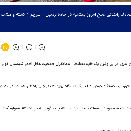
مدیرعامل جمعیت هلال احمر استان اردبیل گفت: تصادف رانندگی صبح امروز یکشنبه در جاده اردبیل _ سرچم ۲ کشته و هشت
پ
بح امروز در پی وقوع یک فقره تصادف، امدادگران جمعیت هلال احمر شهرستان کوثر 
به گزارش هلال احمر اردبیل، وی اظهار کرد: در این حادثه بر اثر برخورد یک دستگاه خودرو دنا با یک دستگاه پراید، ۲ نفر جان
وی با اشاره به اینکه نجاتگران هلال احمر ۲۴ ساعته آماده ارائه خدمات به هموطنان هستند، بیان کرد: