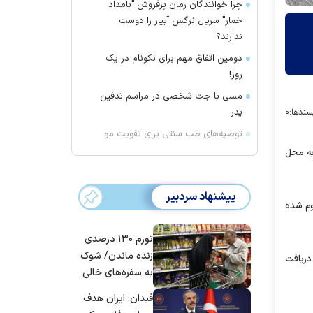
چرا خوانندگان رمان پرفروش "بامداد
خمار" سریال نرگس آبیار را دوست
ندارند؟
دومین اتفاق مهم برای نکونام در یک
روز!
مسی با جت شخصی در مراسم تدفین
پدر
سندها:
۰
توصیه‌های طب سنتی برای تقویت مو
به محل
پیشنهاد سردبیر
 باخته و هشت نفر مصدوم شده
تورم ۱۳۰ درصدی
زنده ماندن/ شوک
 سامانه پاسخگویی به حوادث ۱۱۲ همواره آماده دریافت
به سفره‌های خالی
کارگران
فیدان: ایران هدف