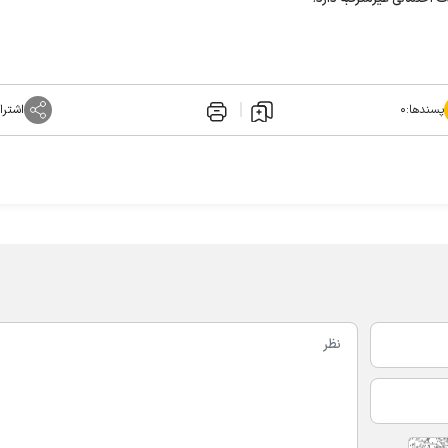
پسندها:
۰
اشترا