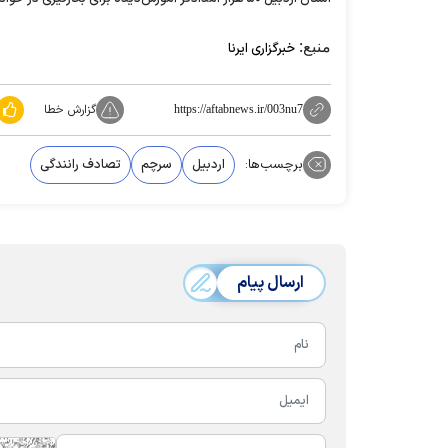
منبع:
خبرگزاری ایرنا
گزارش خطا
https://aftabnews.ir/003nu7
برچسب‌ها:
اردبیل
سرچم
تصادف رانندگی
ارسال پیام