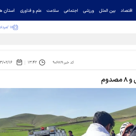
استان ها
اقتصاد
بین الملل
ورزشی
اجتماعی
سلامت
علم و فناوری
۱۸ /مرداد /۱۴۰۵
تیناف / گل‌گهر با تراکتور و سپاهان هم امتیاز شد
۳/۰۲/۱۶
۱۳:۴۲
کد خبر:۹۰۶۸۱۹