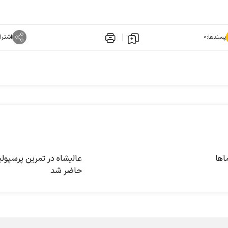
پسندها:
۰
اشترا
اها
عالیشاه در تمرین پرسپو
حاضر شد