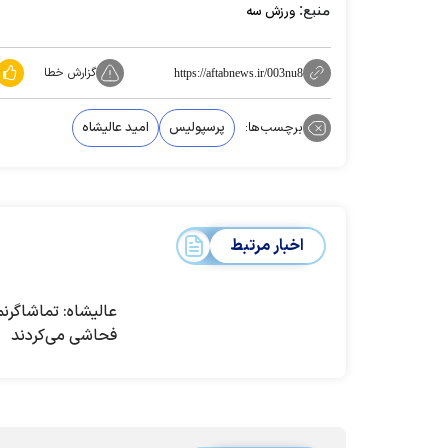
منبع:
ورزش سه
گزارش خطا
https://aftabnews.ir/003nu8
برچسب‌ها:
پرسپولیس
امید عالیشاه
اخبار مرتبط
عالیشاه: تماشاگرنم
فحاشی می‌کردند