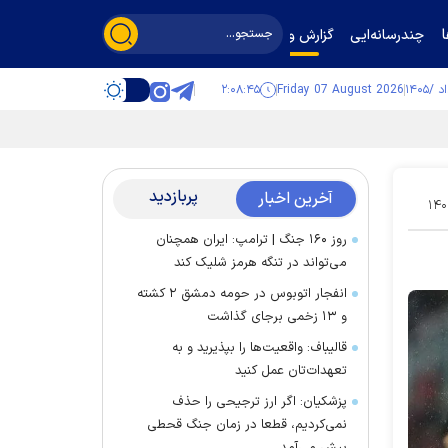
چندرسانه‌ایی
گزارش و گفت‌وگو
۲:۰۸:۴۶
Friday 07 August 2026
پربازدید
آخرین اخبار
۱۴۰
روز ۱۶۰ جنگ | ترامپ: ایران همچنان
می‌تواند در تنگه هرمز شلیک کند
انفجار اتوبوس در حومه دمشق ۲ کشته
و ۱۳ زخمی برجای گذاشت
قالیباف: واقعیت‌ها را بپذیرید و به
تعهدات‌تان عمل کنید
پزشکیان: اگر ارز ترجیحی را حذف
نمی‌کردیم، قطعا در زمان جنگ قحطی