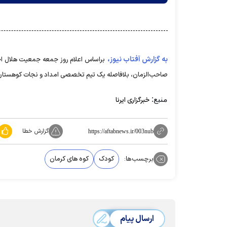
به گزارش آفتاب نیوز،
صاحب‌الزمان، بلافاصله یک تیم تخصصی امداد و نجات کوهستان به
منبع:
خبرگزاری ایرنا
گزارش خطا
https://aftabnews.ir/003nub
برچسب‌ها:
کودک
کوه های کرمان
ارسال پیام