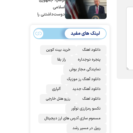
ترامپ: جمهوری
عربستان و آمریکا
اسلامی
شد
دوست‌داشتنی را
حسابی می‌کوبیم |
برای بزرگ‌ترین
لینک های مفید
حمله آماده بودیم
| غنائم از آنِ فاتح
است، درست
دانلود اهنگ
خرید بیت کوین
است؟
پنجره دوجداره
راز بقا
نمایندگی مجاز بوش
دانلود آهنگ رز‌ موزیک
دانلود آهنگ جدید
آلپاری
دانلود اهنگ
رزرو هتل خارجی
نکسو رمزارزی نوآور
مسموم سازی آدرس های ارز دیجیتال
ریپل در مسیر رشد