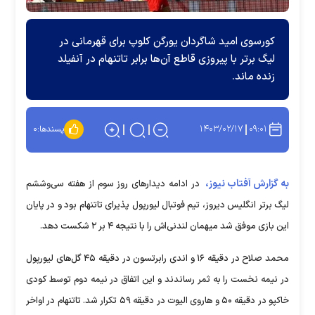
کورسوی امید شاگردان یورگن کلوپ برای قهرمانی در
لیگ برتر با پیروزی قاطع آن‌ها برابر تاتنهام در آنفیلد
زنده ماند.
۱۴۰۳/۰۲/۱۷
۰۹:۰۱
پسندها:
۰
به گزارش آفتاب نیوز،
در ادامه دیدار‌های روز سوم از هفته سی‌و‌ششم
لیگ برتر انگلیس دیروز، تیم فوتبال لیورپول پذیرای تاتنهام بود و در پایان
این بازی موفق شد میهمان لندنی‌اش را با نتیجه ۴ بر ۲ شکست دهد.
محمد صلاح در دقیقه ۱۶ و اندی رابرتسون در دقیقه ۴۵ گل‌های لیورپول
در نیمه نخست را به ثمر رساندند و این اتفاق در نیمه دوم توسط کودی
خاکپو در دقیقه ۵۰ و هاروی الیوت در دقیقه ۵۹ تکرار شد. تاتنهام در اواخر