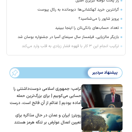
راز پخت کوفته تبریزی اصیل
گرانترین خرید کهکشانی‌ها؛ دیومانده به رئال پیوست
پرویز شاپور را می‌شناسید؟
تعداد حساب‌های بانکی‌تان را اینجا ببینید
بازیگر مالزیایی، فیلمساز سال سینمای آسیا در جشنواره بوسان شد
ترکیب انجام این ۳ کار با قهوه فشار زیادی به قلب وارد می‌کند
پیشنهاد سردبیر
ترامپ: جمهوری اسلامی دوست‌داشتنی را
حسابی می‌کوبیم | برای بزرگ‌ترین حمله
آماده بودیم | غنائم از آنِ فاتح است، درست
است؟
رویترز: ایران و عمان در حال مذاکره برای
تعیین اعمال عوارض بر تنگه هرمز هستند