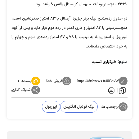
۲۲:۳۰ منچستریونایتد میهمان کریستال پالاس خواهد بود.
در جدول رده‌بندی لیگ برتر جزیره، آرسنال با ۸۳ امتیاز صدرنشین است،
منچسترسیتی با ۸۲ امتیاز و بازی کمتر در رده دوم قرار دارد و پس از آنهم
لیورپول و استون‌ویلا به ترتیب با ۷۸ و ۶۷ امتیاز رده‌های سوم و چهارم را
به خود اختصاص داده‌اند.
منبع:
خبرگزاری تسنیم
گزارش خطا
پسندها:
۰
https://aftabnews.ir/003nvW
اشتراک گذاری
برچسب‌ها:
لیگ فوتبال انگلیس
لیورپول