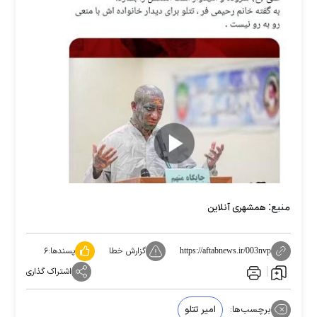
منبع:
همشهری آنلاین
گزارش خطا
پسندها:
۶
https://aftabnews.ir/003nvp
اشتراک گذاری
برچسب‌ها:
امیر تتلو