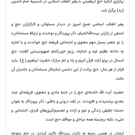
برگزاری کنگره حج ابراهیمی با رهبر انقلاب اسلامی در حسینیه امام خمینی
(ره) برگزار شد.
رهبر انقلاب اسلامی صبح امروز در دیدار مسئولان و کارگزاران حج و
جمعی از زائران بیت‌الله‌الحرام، ذکر پروردگار و «وحدت و ارتباط مسلمانان»
را دو عنصر بسیار مهم معنوی و اجتماعی فریضه حج خواندند و با اشاره
به حادثه عظیم غزه و جنایات رژیم خون‌آشام صهیونیستی گفتند: حج
امسال در پرتو آیات قرآن کریم و یاد و نام مبارک حضرت ابراهیم (ع)، باید
فراتر از هر سال، حج برائت از این دشمن جنایتکار مسلمانان و حامیان آن
باشد.
حضرت آیت الله خامنه‌ای حج را در جنبه مادی و معنوی، فریضه‌ای چند
بعدی برشمردند و افزودند: در بُعد درونی و باطنی، ذکر پروردگار به عنوان
«منشا حقیقی زندگی و عزم و اراده و تصمیم‌گیری‌های فردی، اجتماعی و
ملی»، نکته برجسته همه مراحل و مواقف حج است.
ایشان در همین زمینه به زائران بیت‌الله تاکید کردند: در حج متوجه