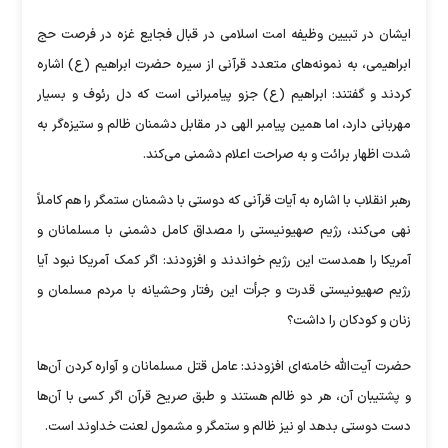
ایشان در تبیین وظیفه امت اسلامی در قبال فجایع غزه در فرصت حج
ابراهیمی، به نمونه‌های متعدد قرآنی از سیره حضرت ابراهیم (ع) اشاره
کردند و گفتند: ابراهیم (ع) جزو پیامبرانی است که دل رئوف و بسیار
مهربانی دارد، اما همین پیامبر الهی در مقابل دشمنان ظالم و ستیزه‌گر به
شدت اظهار برائت و به صراحت اعلام دشمنی می‌کند.
رهبر انقلاب با اشاره به آیات قرآنی که دوستی با دشمنان ستمگر را هم کاملاً
نهی می‌کند، رژیم صهیونیستی را مصداق کامل دشمنی با مسلمانان و
آمریکا را همدست این رژیم خواندند و افزودند: اگر کمک آمریکا نبود آیا
رژیم صهیونیستی قدرت و جرأت این رفتار وحشیانه با مردم مسلمان و
زنان و کودکان را داشت؟
حضرت آیت‌الله خامنه‌ای افزودند: عامل قتل مسلمانان و آواره کردن آن‌ها
و پشتیبان آن، هر دو ظالم هستند و طبق صریح قرآن اگر کسی با آن‌ها
دست دوستی بدهد او نیز ظالم و ستمگر و مشمول لعنت خداوند است.