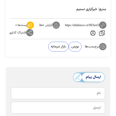
منبع:
خبرگزاری تسنیم
گزارش خطا
پسندها:
۰
https://aftabnews.ir/003nxO
اشتراک گذاری
برچسب‌ها:
بورس
بازار سرمایه
ارسال پیام