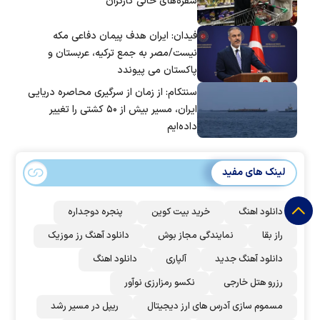
سفره‌های خالی کارگران
فیدان: ایران هدف پیمان دفاعی مکه
نیست/مصر به جمع ترکیه، عربستان و
پاکستان می پیوندد
سنتکام: از زمان از سرگیری محاصره دریایی
ایران، مسیر بیش از ۵۰ کشتی را تغییر
داده‌ایم
لینک های مفید
دانلود اهنگ
خرید بیت کوین
پنجره دوجداره
راز بقا
نمایندگی مجاز بوش
دانلود آهنگ رز‌ موزیک
دانلود آهنگ جدید
آلپاری
دانلود اهنگ
رزرو هتل خارجی
نکسو رمزارزی نوآور
مسموم سازی آدرس های ارز دیجیتال
ریپل در مسیر رشد