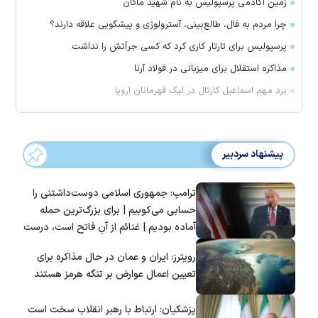
زمین آکادمی پرسپولیس به نام شهید ماکان
چرا مردم به فال، طالع‌بینی، آسترولوژی و پیشگویی علاقه دارند؟
پرسپولیس برای تارتار کاری کرد که کسی جرأتش را نداشت
مذاکره استقلال برای میزبانی در فولاد آرنا
برد مهم اسماعیل کارتال در لیگ قهرمانان اروپا
پیشنهاد سردبیر
ترامپ: جمهوری اسلامی دوست‌داشتنی را
حسابی می‌کوبیم | برای بزرگ‌ترین حمله
آماده بودیم | غنائم از آنِ فاتح است، درست
است؟
رویترز: ایران و عمان در حال مذاکره برای
تعیین اعمال عوارض بر تنگه هرمز هستند
پزشکیان: ارتباط با رهبر انقلاب سخت است