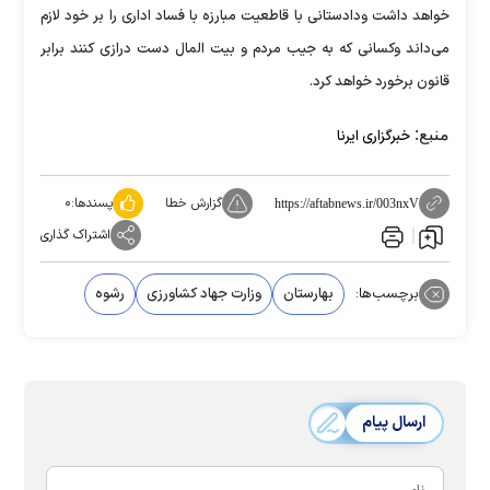
خواهد داشت ودادستانی با قاطعیت مبارزه با فساد اداری را بر خود لازم
می‌داند وکسانی که به جیب مردم و بیت المال دست درازی کنند برابر
قانون برخورد خواهد کرد.
منبع:
خبرگزاری ایرنا
گزارش خطا
پسندها:
۰
https://aftabnews.ir/003nxV
اشتراک گذاری
برچسب‌ها:
بهارستان
وزارت جهاد کشاورزی
رشوه
ارسال پیام