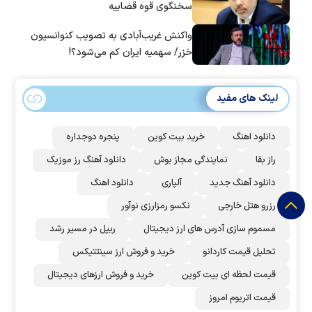
سخنگوی قوه قضاییه
واکنش غریب‌آبادی به تصویب کنوانسیون
خزر/ سهمیه ایران کم می‌شود؟!
لینک های مفید
دانلود اهنگ
خرید بیت کوین
پنجره دوجداره
راز بقا
نمایندگی مجاز بوش
دانلود آهنگ رز‌ موزیک
دانلود آهنگ جدید
آلپاری
دانلود اهنگ
رزرو هتل خارجی
نکسو رمزارزی نوآور
مسموم سازی آدرس های ارز دیجیتال
ریپل در مسیر رشد
تحلیل قیمت کاردانو
خرید و فروش ارز سینتتیکس
قیمت لحظه ای بیت کوین
خرید و فروش ارزهای دیجیتال
قیمت اتریوم امروز