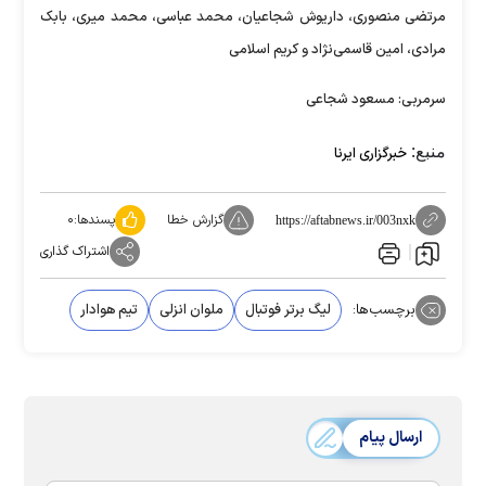
مرتضی منصوری، داریوش شجاعیان، محمد عباسی، محمد میری، بابک
مرادی، امین قاسمی‌نژاد و کریم اسلامی
سرمربی: مسعود شجاعی
منبع:
خبرگزاری ایرنا
گزارش خطا
پسندها:
۰
https://aftabnews.ir/003nxk
اشتراک گذاری
برچسب‌ها:
لیگ برتر فوتبال
ملوان انزلی
تیم هوادار
ارسال پیام