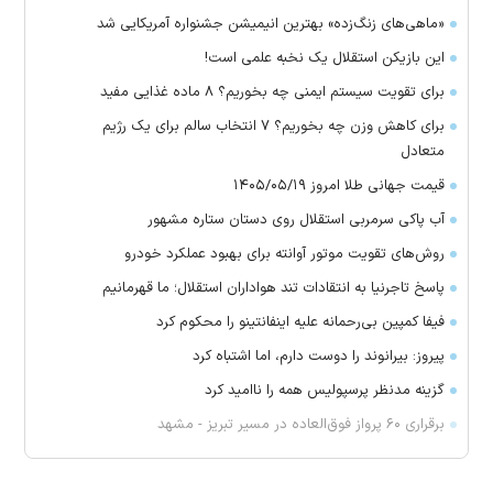
«ماهی‌های زنگ‌زده» بهترین انیمیشن جشنواره آمریکایی شد
این بازیکن استقلال یک نخبه علمی است!
برای تقویت سیستم ایمنی چه بخوریم؟ ۸ ماده غذایی مفید
برای کاهش وزن چه بخوریم؟ ۷ انتخاب سالم برای یک رژیم
متعادل
قیمت جهانی طلا امروز ۱۴۰۵/۰۵/۱۹
آب پاکی سرمربی استقلال روی دستان ستاره مشهور
روش‌های تقویت موتور آوانته برای بهبود عملکرد خودرو
پاسخ تاجرنیا به انتقادات تند هواداران استقلال؛ ما قهرمانیم
فیفا کمپین بی‌رحمانه علیه اینفانتینو را محکوم کرد
پیروز: بیرانوند را دوست دارم، اما اشتباه کرد
گزینه مدنظر پرسپولیس همه را ناامید کرد
برقراری ۶۰ پرواز فوق‌العاده در مسیر تبریز - مشهد