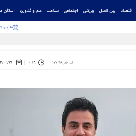
استان ها
اقتصاد
بین الملل
ورزشی
اجتماعی
سلامت
علم و فناوری
۱۸ /مرداد /۱۴۰۵
تیناف / گل‌گهر با تراکتور و سپاهان هم امتیاز شد
۳/۰۲/۱۹
۱۰:۲۸
کد خبر:۹۰۷۱۹۸