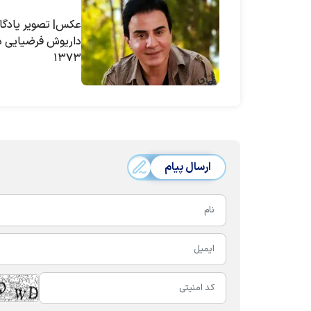
عکس| تصویر یادگا
داریوش فرضیایی د
۱۳۷۳
ارسال پیام