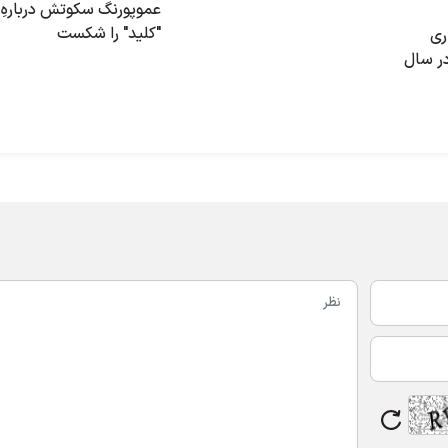
عموپورنگ سکوتش درباره‌ِ
"کلید" را شکست
ری
ر سال