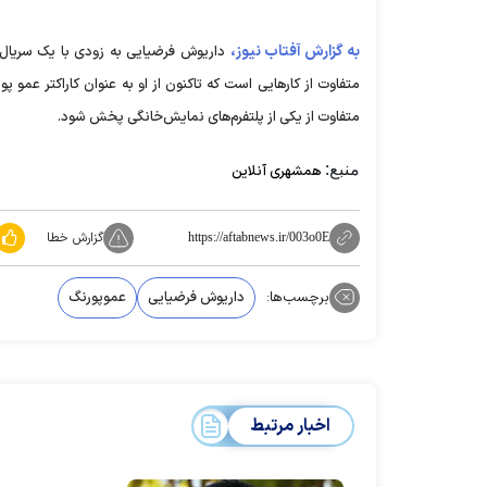
به گزارش آفتاب نیوز،
داریوش فرضیایی به زودی با یک سریال
متفاوت از کار‌هایی است که تاکنون از او به عنوان کاراکتر عمو 
متفاوت از یکی از پلتفرم‌های نمایش‌خانگی پخش شود.
منبع:
همشهری آنلاین
گزارش خطا
https://aftabnews.ir/003o0E
برچسب‌ها:
داریوش فرضیایی
عموپورنگ
اخبار مرتبط