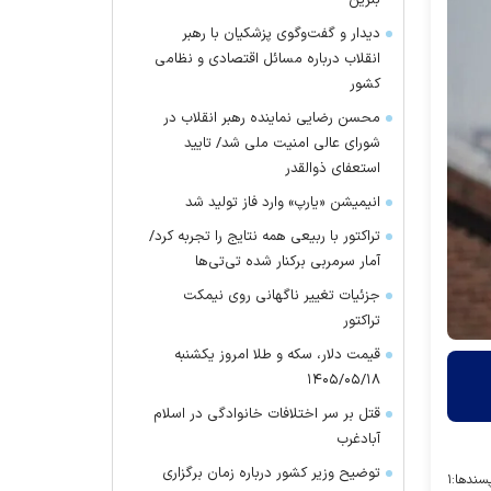
بنزین
دیدار و گفت‌وگوی پزشکیان با رهبر
انقلاب درباره مسائل اقتصادی و نظامی
کشور
محسن رضایی نماینده رهبر انقلاب در
شورای عالی امنیت ملی شد/ تایید
استعفای ذوالقدر
انیمیشن «یارپ» وارد فاز تولید شد
تراکتور با ربیعی همه نتایج را تجربه کرد/
آمار سرمربی برکنار شده تی‌تی‌ها
جزئیات تغییر ناگهانی روی نیمکت
تراکتور
قیمت دلار، سکه و طلا امروز یکشنبه
۱۴۰۵/۰۵/۱۸
قتل بر سر اختلافات خانوادگی در اسلام
آبادغرب
توضیح وزیر کشور درباره زمان برگزاری
سندها:
۱