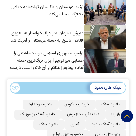
ترکیه، عربستان و پاکستان توافقنامه دفاعی
مشترک امضا می‌کنند
دبیرکل سازمان بدر عراق خواستار به تعویق
افتادن پاسخ به حمله عربستان و آمریکا شد
ترامپ: جمهوری اسلامی دوست‌داشتنی را
حسابی می‌کوبیم | برای بزرگ‌ترین حمله
آماده بودیم | غنائم از آنِ فاتح است، درست
است؟
لینک های مفید
دانلود اهنگ
خرید بیت کوین
پنجره دوجداره
راز بقا
نمایندگی مجاز بوش
دانلود آهنگ رز‌ موزیک
دانلود آهنگ جدید
آلپاری
دانلود اهنگ
رزرو هتل خارجی
نکسو رمزارزی نوآور