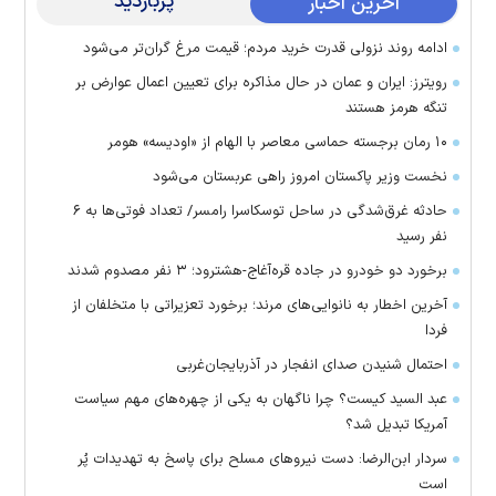
پربازدید
آخرین اخبار
ادامه روند نزولی قدرت خرید مردم؛ قیمت مرغ گران‌تر می‌شود
رویترز: ایران و عمان در حال مذاکره برای تعیین اعمال عوارض بر
تنگه هرمز هستند
۱۰ رمان برجسته حماسی معاصر با الهام از «اودیسه» هومر
نخست وزیر پاکستان امروز راهی عربستان می‌شود
حادثه غرق‌شدگی در ساحل توسکاسرا رامسر/ تعداد فوتی‌ها به ۶
نفر رسید
برخورد دو خودرو در جاده قره‌آغاج-هشترود؛ ۳ نفر مصدوم شدند
آخرین اخطار به نانوایی‌های مرند؛ برخورد تعزیراتی با متخلفان از
فردا
احتمال شنیدن صدای انفجار در آذربایجان‌غربی
عبد السید کیست؟ چرا ناگهان به یکی از چهره‌های مهم سیاست
آمریکا تبدیل شد؟
سردار ابن‌الرضا: دست نیرو‌های مسلح برای پاسخ به تهدیدات پُر
است