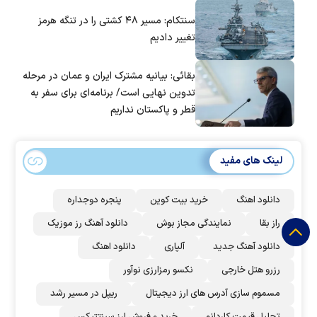
سنتکام: مسیر ۴۸ کشتی را در تنگه هرمز
تغییر دادیم
بقائی: بیانیه مشترک ایران و عمان در مرحله
تدوین نهایی است/ برنامه‌ای برای سفر به
قطر و پاکستان نداریم
لینک های مفید
دانلود اهنگ
خرید بیت کوین
پنجره دوجداره
راز بقا
نمایندگی مجاز بوش
دانلود آهنگ رز‌ موزیک
دانلود آهنگ جدید
آلپاری
دانلود اهنگ
رزرو هتل خارجی
نکسو رمزارزی نوآور
مسموم سازی آدرس های ارز دیجیتال
ریپل در مسیر رشد
تحلیل قیمت کاردانو
خرید و فروش ارز سینتتیکس