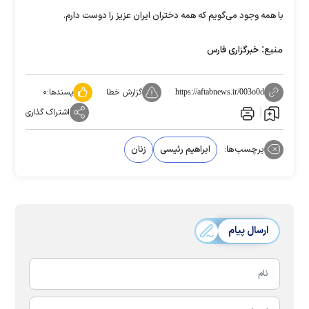
با همه وجود می‌گویم که همه دختران ایران عزیز را دوست دارم.
منبع:
خبرگزاری فارس
گزارش خطا
پسندها:
۰
https://aftabnews.ir/003o0d
اشتراک گذاری
برچسب‌ها:
ابراهیم رئیسی
زنان
ارسال پیام