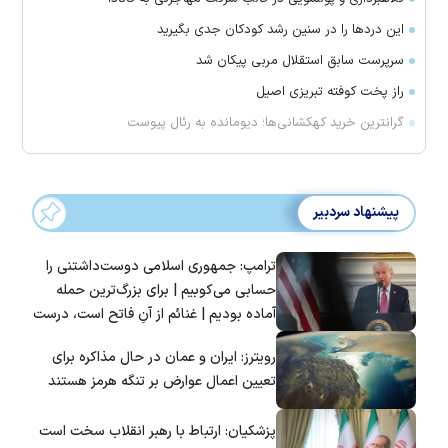
این درد‌ها را در سنین رشد کودکان جدی بگیرید
سرپرست سابق استقلال مربی پیکان شد
راز پخت کوفته تبریزی اصیل
گرانترین خرید کهکشانی‌ها؛ دیومانده به رئال پیوست
پیشنهاد سردبیر
ترامپ: جمهوری اسلامی دوست‌داشتنی را
حسابی می‌کوبیم | برای بزرگ‌ترین حمله
آماده بودیم | غنائم از آنِ فاتح است، درست
است؟
رویترز: ایران و عمان در حال مذاکره برای
تعیین اعمال عوارض بر تنگه هرمز هستند
پزشکیان: ارتباط با رهبر انقلاب سخت است