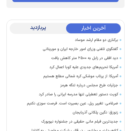
پربازدید
آخرین اخبار
برکناری دو مقام ارشد موساد
گفتگوی تلفنی وزرای امور خارجه ایران و موریتانی
دید افقی در زابل به ۲۵۰۰ متر کاهش یافت
آمریکا تحریم‌های جدیدی علیه کوبا اعمال کرد
آمریکا: از پرتاب موشکی کره شمالی مطلع هستیم
جزئیات طرح مجلس درباره تنگه هرمز
کویت دستور تعطیلی تنها مدرسه ایرانی را صادر کرد
ضرغامی: تغییر ریل، عین بصیرت است. فرصت سوزی نکنیم
زنوزق؛ نگین پلکانی آذربایجان
جدیدترین فیلم مانی حقیقی در جشنواره نیویورک
کلاهبرداری و پولشویی در قالب شرکت مهاجرتی به کانادا