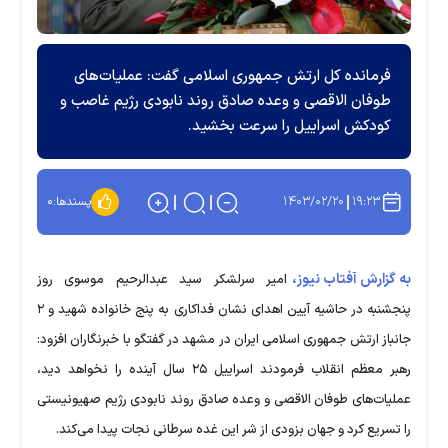
فرمانده کل ارتش جمهوری اسلامی گفت: عملیات‌های
طوفان الاقصی و وعده صادق روند نابودی رژیم غاصب و
کودکش اسراییل را سرعت بخشید.
۱۴۰۳/۰۲/۲۰
۱۹:۲۳
پسندها:
۰
به گزارش آفتاب نیوز،
امیر سرلشکر سید عبدالرحیم موسوی روز
پنجشنبه در حاشیه آیین اهدای نشان فداکاری به پنج خانواده شهید و ۲
جانباز ارتش جمهوری اسلامی ایران در مشهد در گفتگو با خبرنگاران افزود:
رهبر معظم انقلاب فرمودند اسراییل ۲۵ سال آینده را نخواهد دید،
عملیات‌های طوفان الاقصی و وعده صادق روند نابودی رژیم صهیونیستی
را تسریع کرد و جهان بزودی از شر این غده سرطانی نجات پیدا می‌کند.