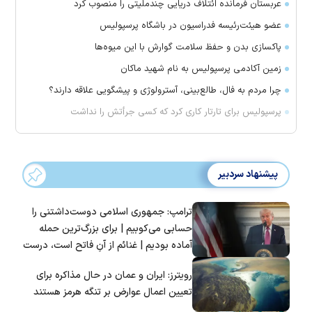
عربستان فرمانده ائتلاف دریایی چندملیتی را منصوب کرد
عضو هیئت‌رئیسه فدراسیون در باشگاه پرسپولیس
پاکسازی بدن و حفظ سلامت گوارش با این میوه‌ها
زمین آکادمی پرسپولیس به نام شهید ماکان
چرا مردم به فال، طالع‌بینی، آسترولوژی و پیشگویی علاقه دارند؟
پرسپولیس برای تارتار کاری کرد که کسی جرأتش را نداشت
پیشنهاد سردبیر
ترامپ: جمهوری اسلامی دوست‌داشتنی را
حسابی می‌کوبیم | برای بزرگ‌ترین حمله
آماده بودیم | غنائم از آنِ فاتح است، درست
است؟
رویترز: ایران و عمان در حال مذاکره برای
تعیین اعمال عوارض بر تنگه هرمز هستند