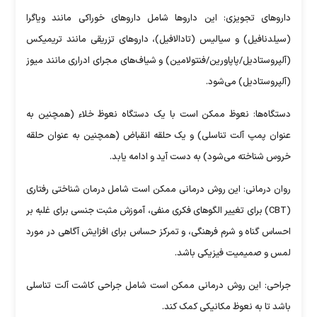
دارو‌های تجویزی: این دارو‌ها شامل دارو‌های خوراکی مانند ویاگرا
(سیلدنافیل) و سیالیس (تادالافیل)، دارو‌های تزریقی مانند تریمیکس
(آلپروستادیل/پاپاورین/فنتولامین) و شیاف‌های مجرای ادراری مانند میوز
(آلپروستادیل) می‌شود.
دستگاه‌ها: نعوظ ممکن است با یک دستگاه نعوظ خلاء (همچنین به
عنوان پمپ آلت تناسلی) و یک حلقه انقباض (همچنین به عنوان حلقه
خروس شناخته می‌شود) به دست آید و ادامه یابد.
روان درمانی: این روش درمانی ممکن است شامل درمان شناختی رفتاری
(CBT) برای تغییر الگو‌های فکری منفی، آموزش مثبت جنسی برای غلبه بر
احساس گناه و شرم فرهنگی، و تمرکز حساس برای افزایش آگاهی در مورد
لمس و صمیمیت فیزیکی باشد.
جراحی: این روش درمانی ممکن است شامل جراحی کاشت آلت تناسلی
باشد تا به نعوظ مکانیکی کمک کند.