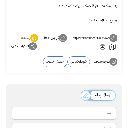
به مشکلات نعوظ کمک می‌کند کمک کند.
منبع:
سلامت نیوز
گزارش خطا
پسندها:
۱
https://aftabnews.ir/003o4q
اشتراک گذاری
برچسب‌ها:
خودارضایی
اختلال نعوظ
ارسال پیام