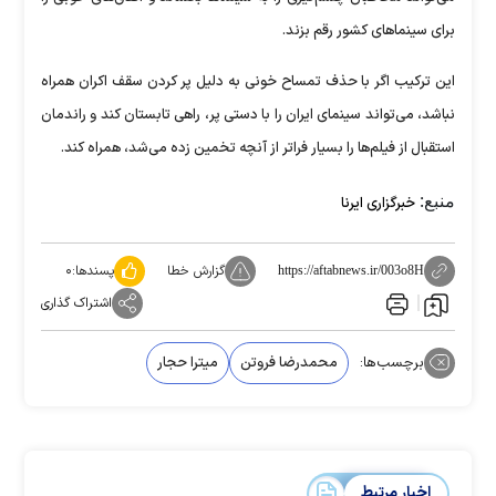
برای سینما‌های کشور رقم بزند.
این ترکیب اگر با حذف تمساح خونی به دلیل پر کردن سقف اکران همراه
نباشد، می‌تواند سینمای ایران را با دستی پر، راهی تابستان کند و راندمان
استقبال از فیلم‌ها را بسیار فراتر از آنچه تخمین زده می‌شد، همراه کند.
منبع:
خبرگزاری ایرنا
گزارش خطا
پسندها:
۰
https://aftabnews.ir/003o8H
اشتراک گذاری
برچسب‌ها:
محمدرضا فروتن
میترا حجار
اخبار مرتبط