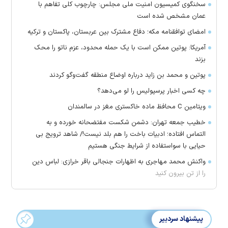
سخنگوی کمیسیون امنیت ملی مجلس: چارچوب کلی تفاهم با
عمان مشخص شده است
امضای توافقنامه مکه؛ دفاع مشترک بین عربستان، پاکستان و ترکیه
آمریکا: پوتین ممکن است با یک حمله محدود، عزم ناتو را محک
بزند
پوتین و محمد بن زاید درباره اوضاع منطقه گفت‌وگو کردند
چه کسی اخبار پرسپولیس را لو می‌دهد؟
ویتامین C محافظ ماده خاکستری مغز در سالمندان
خطیب جمعه تهران: دشمن شکست مفتضحانه خورده و به
التماس افتاده؛ ادبیات باخت را هم بلد نیست!/ شاهد ترویج بی
حیایی با سواستفاده از شرایط جنگی هستیم
واکنش محمد مهاجری به اظهارات جنجالی باقر خرازی: لباس دین
را از تن بیرون کنید
پیشنهاد سردبیر