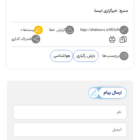
منبع:
خبرگزاری ایسنا
گزارش خطا
پسندها:
۰
https://aftabnews.ir/003o9i
اشتراک گذاری
برچسب‌ها:
بارش رگباری
هواشناسی
ارسال پیام