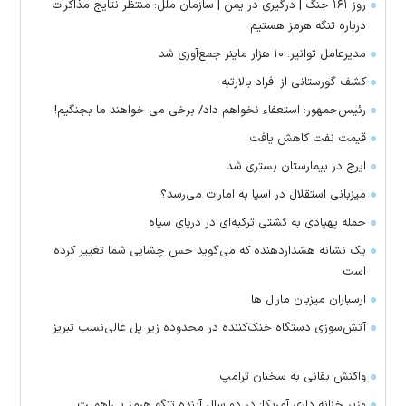
روز ۱۶۱ جنگ | درگیری در یمن | سازمان ملل: منتظر نتایج مذاکرات
درباره تنگه هرمز هستیم
مدیرعامل توانیر: ۱۰ هزار ماینر جمع‌آوری شد
کشف گورستانی از افراد بالارتبه
رئیس‌جمهور: استعفاء نخواهم داد/ برخی می خواهند ما بجنگیم!
قیمت نفت کاهش یافت
ایرج در بیمارستان بستری شد
میزبانی استقلال در آسیا به امارات می‌رسد؟
حمله پهپادی به کشتی ترکیه‌ای در دریای سیاه
یک نشانه هشداردهنده که می‌گوید حس چشایی شما تغییر کرده
است
ارسباران میزبان مارال ها
آتش‌سوزی دستگاه خنک‌کننده در محدوده زیر پل عالی‌نسب تبریز
واکنش بقائی به سخنان ترامپ
وزیر خزانه داری آمریکا: در دو سال آینده تنگه هرمز بی‌اهمیت