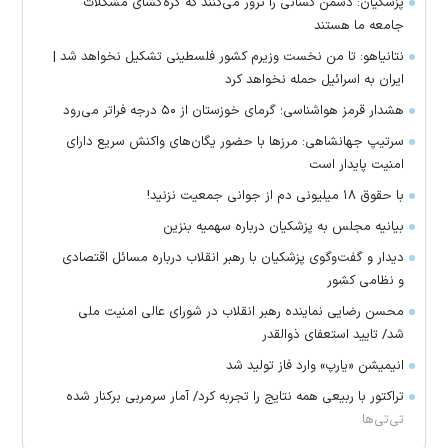
پزشکیان: دشمن کسانی را ترور می‌کنند که گره‌گشای مشکلات
جامعه ما هستند
نتانیاهو: تا من نخست وزیرم کشور فلسطینی تشکیل نخواهد شد |
ایران به اسرائیل حمله نخواهد کرد
هشدار قرمز هواشناسی؛ گرمای خوزستان از ۵۰ درجه فراتر می‌رود
سرتیپ جهانشاهی: مرز‌ها با حضور یگان‌های واکنش سریع دارای
امنیت پایدار است
با حقوق ۱۸ میلیونی دم از جوانی جمعیت نزنید!
بیانیه مجلس به پزشکیان درباره سهمیه بنزین
دیدار و گفت‌وگوی پزشکیان با رهبر انقلاب درباره مسائل اقتصادی
و نظامی کشور
محسن رضایی نماینده رهبر انقلاب در شورای عالی امنیت ملی
شد/ تایید استعفای ذوالقدر
انیمیشن «یارپ» وارد فاز تولید شد
تراکتور با ربیعی همه نتایج را تجربه کرد/ آمار سرمربی برکنار شده
تی‌تی‌ها