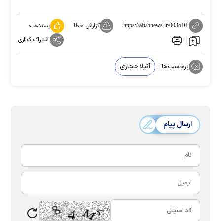
گزارش خطا
پسندها:
۰
https://aftabnews.ir/003oDP
اشتراک گذاری
برچسب‌ها:
آتیلا حجازی
ارسال پیام