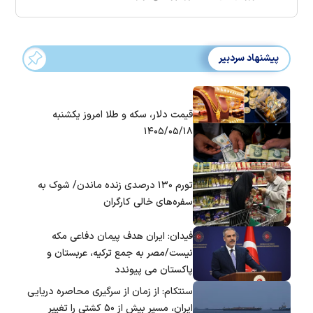
پیشنهاد سردبیر
قیمت دلار، سکه و طلا امروز یکشنبه
۱۴۰۵/۰۵/۱۸
تورم ۱۳۰ درصدی زنده ماندن/ شوک به
سفره‌های خالی کارگران
فیدان: ایران هدف پیمان دفاعی مکه
نیست/مصر به جمع ترکیه، عربستان و
پاکستان می پیوندد
سنتکام: از زمان از سرگیری محاصره دریایی
ایران، مسیر بیش از ۵۰ کشتی را تغییر