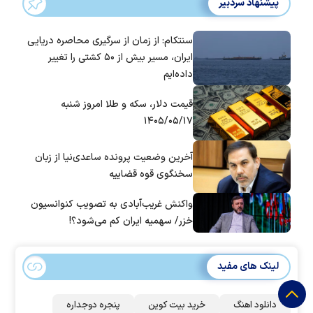
پیشنهاد سردبیر
سنتکام: از زمان از سرگیری محاصره دریایی
ایران، مسیر بیش از ۵۰ کشتی را تغییر
داده‌ایم
قیمت دلار، سکه و طلا امروز شنبه
۱۴۰۵/۰۵/۱۷
آخرین وضعیت پرونده ساعدی‌نیا از زبان
سخنگوی قوه قضاییه
واکنش غریب‌آبادی به تصویب کنوانسیون
خزر/ سهمیه ایران کم می‌شود؟!
لینک های مفید
دانلود اهنگ
خرید بیت کوین
پنجره دوجداره