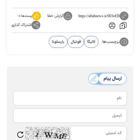
گزارش خطا
پسندها:
۰
https://aftabnews.ir/003oEB
اشتراک گذاری
برچسب‌ها:
لالیگا
فوتبال
بارسلونا
ارسال پیام