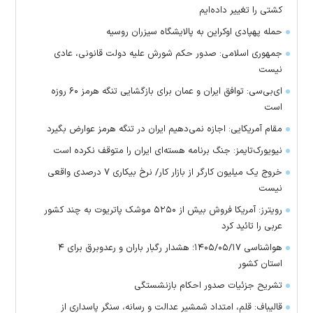
کشتی را تغییر داده‌ایم
حمله پهپادی اوکراین به پالایشگاه سیزران روسیه
جمهوری اسلامی: صدور حکم شورش علیه دولت قانونی، عادی
نیست
ای‌بی‌سی: توافق ایران و عمان برای بازگشایی تنگه هرمز ۶۰ روزه
است
مقام آمریکایی: اجازه نمی‌دهیم ایران در تنگه هرمز عوارض بگیرد
نیویورک‌تایمز: جنگ برنامه هسته‌ای ایران را متوقف نکرده است
خروج یک میلیون کارگر از بازار کار/ نرخ بیکاری ۷ درصدی واقعی
نیست
رویترز: آمریکا فروش بیش از ۵۲۵۰ موشک پاتریوت به چند کشور
عربی را تائید کرد
هواشناسی ۱۴۰۵/۰۵/۱۷؛ هشدار رگبار باران و رعدوبرق برای ۴
استان کشور
تشریح جزئیات صدور احکام بازنشستگی
قالیباف: قلم، امتداد شمشیر عدالت و رسانه، سنگر پاسداری از