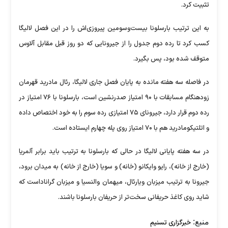
تثبیت کرد.
به این ترتیب بارسلونا بیست‌و‌سومین پیروزی‌اش را در این فصل لالیگا
کسب کرد تا رده دوم جدول را از جیرونایی که دو روز قبل مقابل آلاوس
متوقف شده بود، پس بگیرد.
در فاصله سه هفته مانده به پایان فصل جاری لالیگا، رئال مادرید قهرمان
زودهنگام مسابقات با ۹۰ امتیاز صدرنشین است، بارسلونا با ۷۶ امتیاز در
رده دوم قرار دارد، جیرونای ۷۵ امتیازی رده سوم را به خود اختصاص داده
و اتلتیکومادرید هم با ۷۰ امتیاز روی پله چهارم ایستاده است.
در سه هفته پایانی لالیگا در حالی که بارسلونا به ترتیب باید برابر آلمریا
(خارج از خانه)، رایو وایکانو (خانه) و سویا (خارج از خانه) به میدان برود،
جیرونا به ترتیب میزبان ویارئال، میهمان والنسیا و میزبان گراناداست که
شاید روی کاغذ حریفانی سخت‌تر از حریفان بارسلونا باشند.
منبع:
خبرگزاری تسنیم