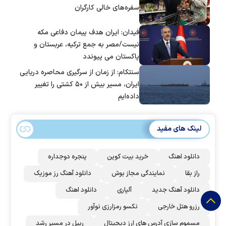
سفره‌های خالی کارگران
فیدان: ایران هدف پیمان دفاعی مکه
نیست/مصر به جمع ترکیه، عربستان و
پاکستان می پیوندد
سنتکام: از زمان از سرگیری محاصره دریایی
ایران، مسیر بیش از ۵۰ کشتی را تغییر
داده‌ایم
لینک های مفید
دانلود اهنگ
خرید بیت کوین
پنجره دوجداره
راز بقا
نمایندگی مجاز بوش
دانلود آهنگ رز‌ موزیک
دانلود آهنگ جدید
آلپاری
دانلود اهنگ
رزرو هتل خارجی
نکسو رمزارزی نوآور
مسموم سازی آدرس های ارز دیجیتال
ریپل در مسیر رشد