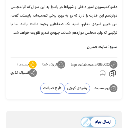
عضو کمیسیون امور داخلی و شوراها در پاسخ به این سوال که آیا مجلس
دوازدهم این قدرت را دارد که رو به روی برخی تصمیمات بایستد، گفت:
من خیلی امیدی ندارم. شاید تک صداهایی وجود داشته باشد اما با
ترکیبی که وارد مجلس دوازدهم شدند، جبهه‌ی تندرو تقویت خواهد شد.
منبع:
سایت جماران
گزارش خطا
پسندها:
۱
https://aftabnews.ir/003oGO
اشتراک گذاری
برچسب‌ها:
رشیدی کوچی
طرح صیانت
ارسال پیام