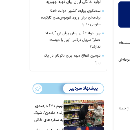
لوازم خانگی ارزان برای تهیه جهیزیه
سخنگوی وزارت کشور: دولت فعلا
برنامه‌ای برای ورود اتوبوس‌های کارکرده
خارجی ندارد
چرا خوانندگان رمان پرفروش "بامداد
خمار" سریال نرگس آبیار را دوست
سندها:
۰
ندارند؟
دومین اتفاق مهم برای نکونام در یک
رحله‌ای
روز!
پیشنهاد سردبیر
تورم ۱۳۰ درصدی
از جمله
زنده ماندن/ شوک
به سفره‌های خالی
کارگران