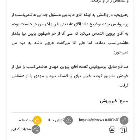
و عشقش را از او گرفتند.
رهبری‌فرد در واکنش به اینکه آقای عابدینی مسئول جدایی هاشمی‌نسب از
پرسپولیس بوده توضیح داد: آقای عابدینی تا روز آخر من در جلسات بودم
به آقای پروین التماس می‌کرد که علی آقا از خر شیطون پایین بیا بگذار
هاشمی‌نسب بماند، اما علی آقا می‌گفت هرچی باشد به درد من
نمی‌خورد.
مدافع سابق پرسپولیس گفت: آقای پروین مهدی هاشمی‌نسب را قبل از
خودش تشویق کردند خیلی برای او قشنگ نبود و مهدی را از عشقش
گرفت.
منبع:
خبر ورزشی
گزارش خطا
پسندها:
۰
https://aftabnews.ir/003oIG
اشتراک گذاری