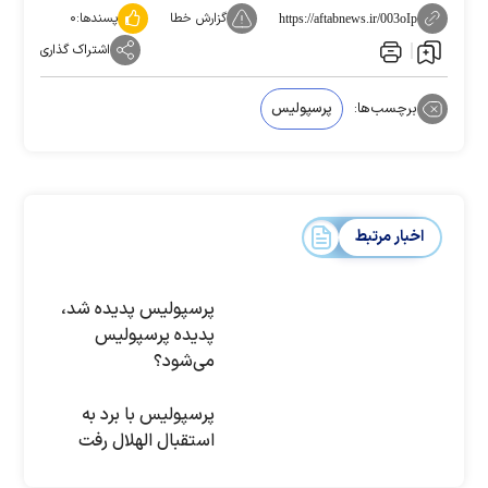
گزارش خطا
پسندها:
۰
https://aftabnews.ir/003oIp
اشتراک گذاری
برچسب‌ها:
پرسپولیس
اخبار مرتبط
پرسپولیس پدیده شد،
پدیده پرسپولیس
می‌شود؟
پرسپولیس با برد به
استقبال الهلال رفت