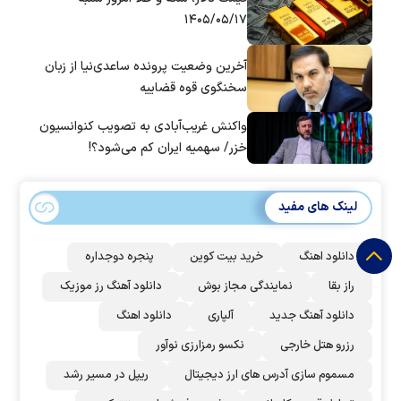
۱۴۰۵/۰۵/۱۷
آخرین وضعیت پرونده ساعدی‌نیا از زبان
سخنگوی قوه قضاییه
واکنش غریب‌آبادی به تصویب کنوانسیون
خزر/ سهمیه ایران کم می‌شود؟!
لینک های مفید
دانلود اهنگ
خرید بیت کوین
پنجره دوجداره
راز بقا
نمایندگی مجاز بوش
دانلود آهنگ رز‌ موزیک
دانلود آهنگ جدید
آلپاری
دانلود اهنگ
رزرو هتل خارجی
نکسو رمزارزی نوآور
مسموم سازی آدرس های ارز دیجیتال
ریپل در مسیر رشد