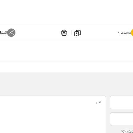
پسندها:
۰
اشترا