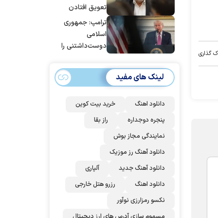
تعویق افتادن
پاسخ به حمله
ترامپ: جمهوری
عربستان و آمریکا
اسلامی
شد
دوست‌داشتنی را
ک گذاری
حسابی می‌کوبیم |
برای بزرگ‌ترین
لینک های مفید
حمله آماده بودیم
| غنائم از آنِ فاتح
است، درست
دانلود اهنگ
خرید بیت کوین
است؟
پنجره دوجداره
راز بقا
نمایندگی مجاز بوش
دانلود آهنگ رز‌ موزیک
دانلود آهنگ جدید
آلپاری
دانلود اهنگ
رزرو هتل خارجی
نکسو رمزارزی نوآور
مسموم سازی آدرس های ارز دیجیتال