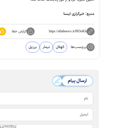
منبع:
خبرگزاری ایسنا
گزارش خطا
https://aftabnews.ir/003oKh
برچسب‌ها:
الهلال
نیمار
برزیل
ارسال پیام