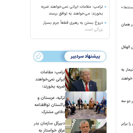
ترامپ: مقامات ایرانی نمی‌خواهند ضربه
سندها:
۰
بخورند؛ می‌خواهند به توافق برسند
دروغ بستن به رهبری قطعاً جرم بسیار
در همان
بزرگی است
 الهلال
پیشنهاد سردبیر
مار به
ترامپ: مقامات
خواهند
ایرانی نمی‌خواهند
ضربه بخورند؛
می‌خواهند به
ترکیه، عربستان و
توافق برسند
ر دو سه
پاکستان توافقنامه
دفاعی مشترک
امضا می‌کنند
دبیرکل سازمان بدر
ا برابر
عراق خواستار به