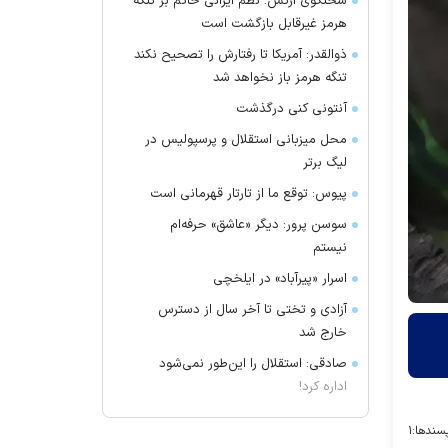
سخنگوی ارتش: نظم ایرانی حاکم بر تنگه
هرمز غیرقابل بازگشت است
ذوالقدر: آمریکا تا رفتارش را تصحیح نکند
تنگه هرمز باز نخواهد شد
آنتونی کنی درگذشت
محل میزبانی استقلال و پرسپولیس در
لیگ برتر
پیوس: توقع ما از تارتار قهرمانی است
سوسن پرور: دیگر «عاشق» حرفه‌ام
نیستم
اسرار «پیرآباد» در ایلخچی
آزادی و تختی تا آخر سال از دسترس
خارج شد
صادقی: استقلال را این‌طور نمی‌شود
اداره کرد!
سندها:
۱