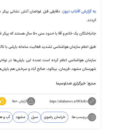
به گزارش آفتاب نیوز،
دقایقی قبل غواصان آتش نشانی پیکر دو 
کردند.
جانباختگان یک خانم و آقا با حدود سنی ۵۰ سال هستند که پیکر شان توسط غواصان آتش‌نشانی از درون خودرو غرق شده در سیلاب پل انقلاب مشهد خارج شد.
طبق اعلام سازمان هواشناسی تشدید فعالیت سامانه بارشی با تاکی
سازمان هواشناسی اعلام کرده است عمده این بارش‌ها در نواحی 
شهرستان مشهد، فریمان، بینالود، صالح آباد و سرخش هم بارش‌
منبع:
خبرگزاری صداوسیما
گزارش خطا
https://aftabnews.ir/003oKv
برچسب‌ها:
خراسان رضوی
سیل
مشهد
آب و هو