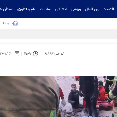
استان ها
اقتصاد
بین الملل
ورزشی
اجتماعی
سلامت
علم و فناوری
۱۷ /مرداد /۱۴۰۵
تیناف / گل‌گهر با تراکتور و سپاهان هم امتیاز شد
۳/۰۲/۲۶
۱۹:۰۹
کد خبر:۹۰۸۴۸۱