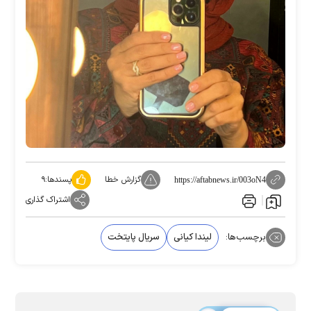
گزارش خطا
پسندها:
۹
https://aftabnews.ir/003oN4
اشتراک گذاری
برچسب‌ها:
لیندا کیانی
سریال پایتخت