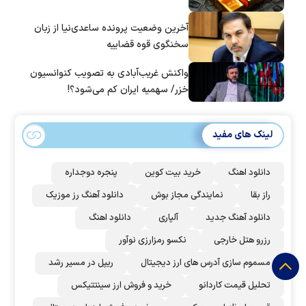
آخرین وضعیت پرونده ساعدی‌نیا از زبان
سخنگوی قوه قضاییه
واکنش غریب‌آبادی به تصویب کنوانسیون
خزر/ سهمیه ایران کم می‌شود؟!
لینک های مفید
دانلود اهنگ
خرید بیت کوین
پنجره دوجداره
راز بقا
نمایندگی مجاز بوش
دانلود آهنگ رز‌ موزیک
دانلود آهنگ جدید
آلپاری
دانلود اهنگ
رزرو هتل خارجی
نکسو رمزارزی نوآور
مسموم سازی آدرس های ارز دیجیتال
ریپل در مسیر رشد
تحلیل قیمت کاردانو
خرید و فروش ارز سینتتیکس