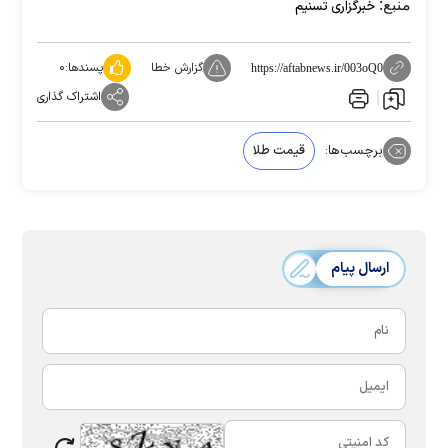
منبع:
خبرگزاری تسنیم
گزارش خطا
پسندها:
۰
https://aftabnews.ir/003oQ0
اشتراک گذاری
برچسب‌ها:
قیمت طلا
ارسال پیام