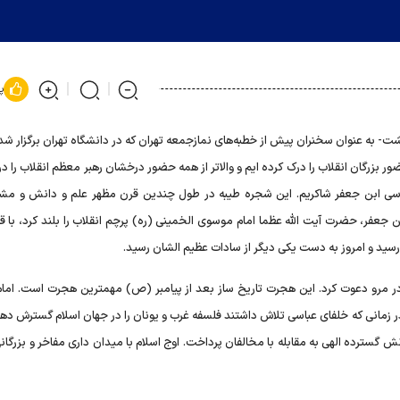
پ
اسماعیلی امروز -۲۸ اردیبهشت- به عنوان سخنران پیش از خطبه‌های نمازجمعه تهران که در دانشگاه تهران برگزا
بزرگان انقلاب را درک کرده ایم و والاتر از همه حضور درخشان رهبر معظم انقلاب را د
موسی ابن جعفر شاکریم. این شجره طیبه در طول چندین قرن مظهر علم و دانش و مش
عفر، حضرت آیت الله عظما امام موسوی الخمینی (ره) پرچم انقلاب را بلند کرد، با قی
 رسید و امروز به دست یکی دیگر از سادات عظیم الشان رسید.
مام برای حضور در مرو دعوت کرد. این هجرت تاریخ ساز بعد از پیامبر (ص) مهمترین هجرت است. امام
 زمانی که خلفای عباسی تلاش داشتند فلسفه غرب و یونان را در جهان اسلام گسترش دهن
نش گسترده الهی به مقابله با مخالفان پرداخت. اوج اسلام با میدان داری مفاخر و بزرگا