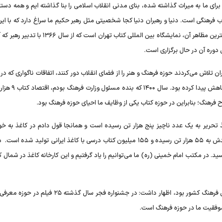
 برای ما به میراث گذاشته شده، بنای مدنی انقلاب اسلامی را بنا گذاشته ایم و همه دستا
ب فرهنگی است. دنیا و رهبران دنیا کجا شخصیتی مثل رهبر حکیم ما سراغ دارد که با ای
تسلط، پرچمدار مسائل فرهنگی در جهان باشد که تنها یکی از بزرگترین مظاهر آن، نمایشگاه بین المللی کتاب تهر
وره آن در حال برگزاری است.
رخ داد، به این مساله کمک کرد و توان حاکمیت دینی به شد
غذ تحریر به یک عدد ناچیز پنج هزار تن رسیده است و همانجا قول دادم در کاغذ به خو
می‌رسیم. اکنون کارخانه‌ای که زیر پنج هزار تن تولید داشت، تولیدش به ۵۵ هزار تن رسیده و ۱۵۵ میلیون کتاب درسی با کاغذ ایرانی تولید
کاغذ در کشور به ۱۳۰ هزار تن خواهد رسید. در مکتب امام خمینی (ره) ما می‌توانیم را یاد گرفتیم و این کارخانه کاغذ در شم
وزیر فرهنگ و ارشاد اسلامی با بیان اینکه دشمن درصدد فروپاشی فرهنگ کشور بود، اظهار داشت: در جشنواره فجر س
 موفقیت ما در حوزه فرهنگ است.