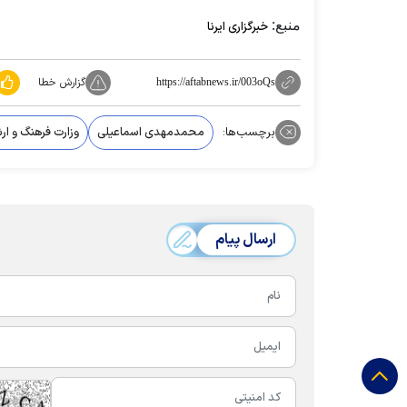
منبع:
خبرگزاری ایرنا
گزارش خطا
https://aftabnews.ir/003oQs
برچسب‌ها:
محمدمهدی اسماعیلی
وزارت فرهنگ و ار
ارسال پیام