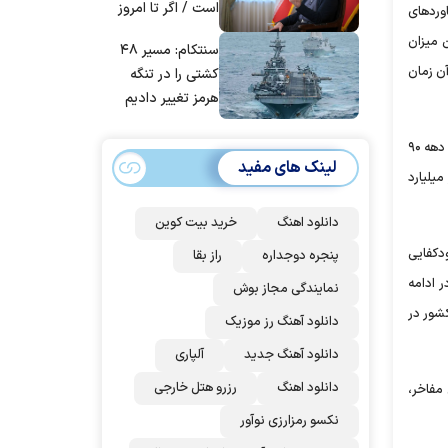
است / اگر تا امروز
ورد‌های
مانده‌ایم، به‌خاطر
ن میزان
سنتکام: مسیر ۴۸
مردم ایران است
ان است که از سال ۱۳۶۶ با تدبیر رهبر که آن زمان
کشتی را در تنگه
هرمز تغییر دادیم
وزیر فرهنگ و ارشاد اسلامی گفت: برخی چهره‌های وابسته و مزدوران تلاش می‌کردند حوزه فرهنگ و هنر را از فضای انقلاب دور کنند، اتفاقات ناگواری که در دهه ۹۰
لینک های مفید
ت کاهش پیدا کرده بود. سال ۱۴۰۰ که بنده مسئول وزارت فرهنگ بودم، اقتصاد کتاب ۹ هزار میلیارد
دانلود اهنگ
خرید بیت کوین
دکفایی
پنجره دوجداره
راز بقا
 شده است. در ادامه
نمایندگی مجاز بوش
ال کشور در
دانلود آهنگ رز‌ موزیک
دانلود آهنگ جدید
آلپاری
دانلود اهنگ
رزرو هتل خارجی
ال گذشته ۲۵ فیلم در حوزه معرفی مفاخر،
نکسو رمزارزی نوآور