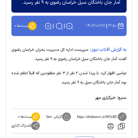
آمار جان باختگان سیل خراسان رضوی به ۹ نفر رسید.
۱۴۰۳/۰۲/۲۸
۲۲:۵۰
پسندها:
۰
به گزارش آفتاب نیوز،
سرپرست اداره کل مدیریت بحران خراسان رضوی
گفت: آمار جان باختگان سیل خراسان رضوی به ۹ نفر رسید.
عباسی اظهار کرد: با پیدا شدن ۲ نفر از ۳ نفر مفقودین که قبلاً اعلام شده
بود آمار جان باختگان سیل به ۹ نفر رسید.
منبع:
خبرگزاری مهر
گزارش خطا
پسندها:
۰
https://aftabnews.ir/003oRC
اشتراک گذاری