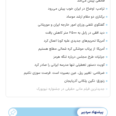
قحطی پیش می‌آمد
ترامپ: اوضاع در ایران خوب پیش می‌رود
برکناری دو مقام ارشد موساد
گفتگوی تلفنی وزرای امور خارجه ایران و موریتانی
دید افقی در زابل به ۲۵۰۰ متر کاهش یافت
آمریکا تحریم‌های جدیدی علیه کوبا اعمال کرد
آمریکا: از پرتاب موشکی کره شمالی مطلع هستیم
جزئیات طرح مجلس درباره تنگه هرمز
کویت دستور تعطیلی تنها مدرسه ایرانی را صادر کرد
ضرغامی: تغییر ریل، عین بصیرت است. فرصت سوزی نکنیم
زنوزق؛ نگین پلکانی آذربایجان
جدیدترین فیلم مانی حقیقی در جشنواره نیویورک
پیشنهاد سردبیر